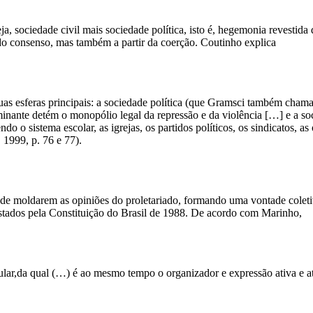
a, sociedade civil mais sociedade política, isto é, hegemonia revestid
 do consenso, mas também a partir da coerção. Coutinho explica
 esferas principais: a sociedade política (que Gramsci também chama 
inante detém o monopólio legal da repressão e da violência […] e a so
 o sistema escolar, as igrejas, os partidos políticos, os sindicatos, as 
1999, p. 76 e 77).
l de moldarem as opiniões do proletariado, formando uma vontade coletiv
istados pela Constituição do Brasil de 1988. De acordo com Marinho,
lar,da qual (…) é ao mesmo tempo o organizador e expressão ativa e at