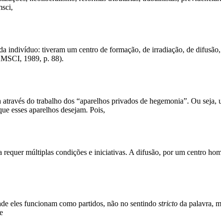
msci,
a indivíduo: tiveram um centro de formação, de irradiação, de difusão
AMSCI, 1989, p. 88).
través do trabalho dos “aparelhos privados de hegemonia”. Ou seja, uti
que esses aparelhos desejam. Pois,
a requer múltiplas condições e iniciativas. A difusão, por um centro
ade eles funcionam como partidos, não no sentindo
stricto
da palavra, m
e