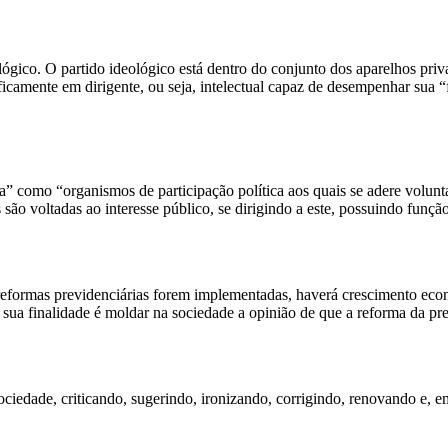
lógico. O partido ideológico está dentro do conjunto dos aparelhos pri
icamente em dirigente, ou seja, intelectual capaz de desempenhar sua “fu
” como “organismos de participação política aos quais se adere voluntar
o voltadas ao interesse público, se dirigindo a este, possuindo funçã
 reformas previdenciárias forem implementadas, haverá crescimento eco
 sua finalidade é moldar na sociedade a opinião de que a reforma da pre
ciedade, criticando, sugerindo, ironizando, corrigindo, renovando e, 