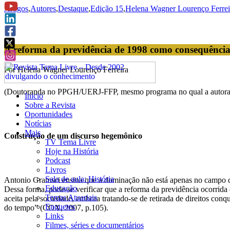
Artigos
,
Autores
,
Destaque
,
Edição 15
,
Helena Wagner Lourenço Ferrei
A reforma da previdência de 1998 como consequência
Por Helena Wagner Lourenço Ferreira
(Doutoranda no PPGH/UERJ-FFP, mesmo programa no qual a autora d
Inicio
Sobre a Revista
Oportunidades
Notícias
Mais
Construção de um discurso hegemônico
TV Tema Livre
Hoje na História
Podcast
Livros
Sala de aula: História
Antonio Gramsci ensina que a dominação não está apenas no campo da
Educação
Dessa forma, pode-se verificar que a reforma da previdência ocorrid
Temas Atuariais
aceita pela sociedade, embora tratando-se de retirada de direitos con
Enquetes
do tempo” (COX, 2007, p.105).
Links
Filmes, séries e documentários