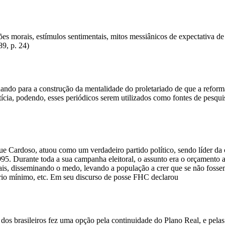
morais, estímulos sentimentais, mitos messiânicos de expectativa de i
9, p. 24)
ando para a construção da mentalidade do proletariado de que a reforma 
tícia, podendo, esses periódicos serem utilizados como fontes de pesqu
e Cardoso, atuou como um verdadeiro partido político, sendo líder da
5. Durante toda a sua campanha eleitoral, o assunto era o orçamento ape
ais, disseminando o medo, levando a população a crer que se não fosse
lário mínimo, etc. Em seu discurso de posse FHC declarou
dos brasileiros fez uma opção pela continuidade do Plano Real, e pelas 