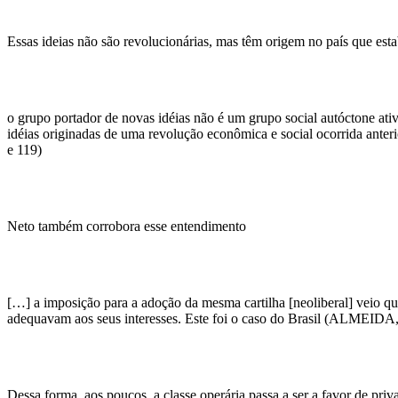
Essas ideias não são revolucionárias, mas têm origem no país que es
o grupo portador de novas idéias não é um grupo social autóctone ati
idéias originadas de uma revolução econômica e social ocorrida anter
e 119)
Neto também corrobora esse entendimento
[…] a imposição para a adoção da mesma cartilha [neoliberal] veio quas
adequavam aos seus interesses. Este foi o caso do Brasil (ALMEIDA,
Dessa forma, aos poucos, a classe operária passa a ser a favor de priv