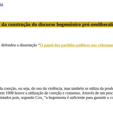
ra
 da construção do discurso hegemônico pró-neoliberal
efendeu a dissertação “
O papel dos partidos políticos nas reforma
 coerção, ou seja, do uso da violência, mas também se utiliza da pr
a em 1998 houve a utilização de coerção e consenso. Através de um pro
quistados pois, segundo Cox, “a hegemonia é suficiente para garantir o