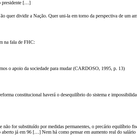
o presidente […]
ão quer dividir a Nação. Quer uni-la em torno da perspectiva de um a
m na fala de FHC:
emos o apoio da sociedade para mudar (CARDOSO, 1995, p. 13)
 reforma constitucional haverá o desequilíbrio do sistema e impossibi
não for substituído por medidas permanentes, o precário equilíbrio fis
io aberto já em 96 […] Nem há como pensar em aumento real do salário 