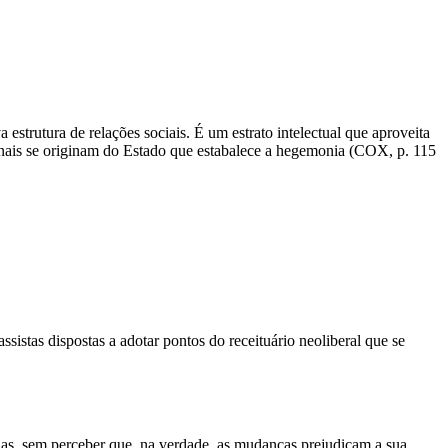
trutura de relações sociais. É um estrato intelectual que aproveita
cionais se originam do Estado que estabalece a hegemonia (COX, p. 115
sistas dispostas a adotar pontos do receituário neoliberal que se
iárias, sem perceber que, na verdade, as mudanças prejudicam a sua