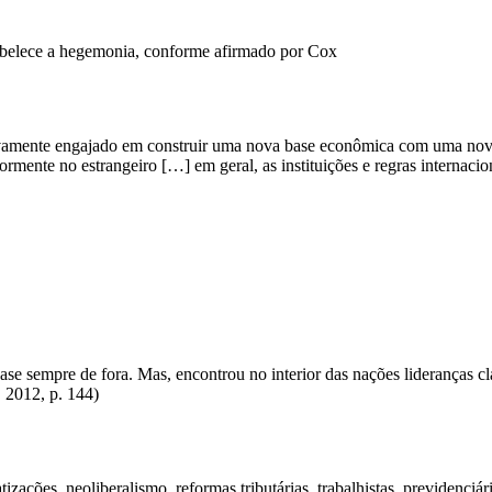
tabelece a hegemonia, conforme afirmado por Cox
vamente engajado em construir uma nova base econômica com uma nova es
iormente no estrangeiro […] em geral, as instituições e regras interna
e sempre de fora. Mas, encontrou no interior das nações lideranças clas
 2012, p. 144)
atizações, neoliberalismo, reformas tributárias, trabalhistas, previdenc