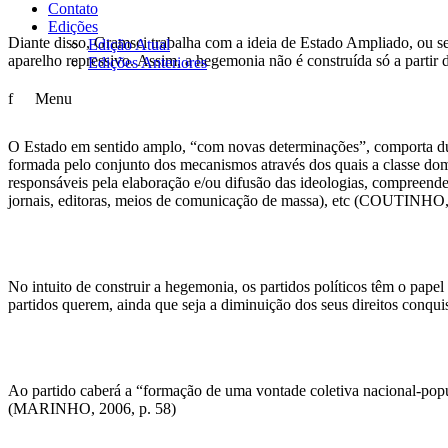
Contato
Edições
Diante disso, Gramsci trabalha com a ideia de Estado Ampliado, ou sej
Edição Atual
aparelho repressivo. Assim, a hegemonia não é construída só a partir
Edições Anteriores
f
Menu
O Estado em sentido amplo, “com novas determinações”, comporta duas
formada pelo conjunto dos mecanismos através dos quais a classe dom
responsáveis pela elaboração e/ou difusão das ideologias, compreendendo
jornais, editoras, meios de comunicação de massa), etc (COUTINHO, 
No intuito de construir a hegemonia, os partidos políticos têm o pape
partidos querem, ainda que seja a diminuição dos seus direitos conqu
Ao partido caberá a “formação de uma vontade coletiva nacional-popu
(MARINHO, 2006, p. 58)