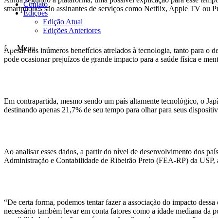
Contato
smartphones são assinantes de serviços como Netflix, Apple TV ou 
Edições
Edição Atual
Edições Anteriores
f
Menu
Apesar dos inúmeros benefícios atrelados à tecnologia, tanto para o 
pode ocasionar prejuízos de grande impacto para a saúde física e me
Em contrapartida, mesmo sendo um país altamente tecnológico, o Japã
destinando apenas 21,7% de seu tempo para olhar para seus dispositiv
Ao analisar esses dados, a partir do nível de desenvolvimento dos pa
Administração e Contabilidade de Ribeirão Preto (FEA-RP) da USP, ap
“De certa forma, podemos tentar fazer a associação do impacto dessa 
necessário também levar em conta fatores como a idade mediana da pop