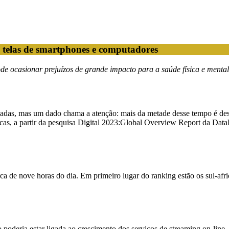
 telas de smartphones e computadores
ode ocasionar prejuízos de grande impacto para a saúde física e menta
dadas, mas um dado chama a atenção: mais da metade desse tempo é des
icas, a partir da pesquisa Digital 2023:Global Overview Report da Data
cerca de nove horas do dia. Em primeiro lugar do ranking estão os sul
poderia estar ligada ao crescimento dos serviços de streaming on-line