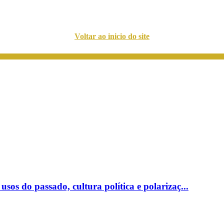
Voltar ao inicio do site
sos do passado, cultura política e polarizaç...