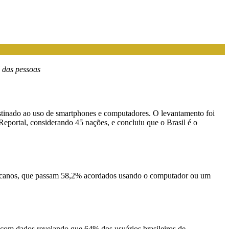
l das pessoas
tinado ao uso de smartphones e computadores. O levantamento foi
Reportal, considerando 45 nações, e concluiu que o Brasil é o
-africanos, que passam 58,2% acordados usando o computador ou um
, com dados revelando que 64% dos usuários brasileiros de