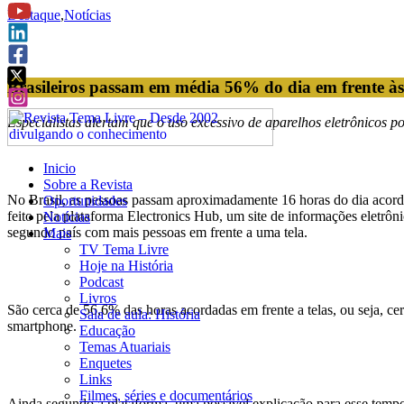
Destaque
,
Notícias
Brasileiros passam em média 56% do dia em frente às
Especialistas alertam que o uso excessivo de aparelhos eletrônicos p
Inicio
Sobre a Revista
No Brasil, as pessoas passam aproximadamente 16 horas do dia acor
Oportunidades
feito pela plataforma Electronics Hub, um site de informações eletrôn
Notícias
segundo país com mais pessoas em frente a uma tela.
Mais
TV Tema Livre
Hoje na História
Podcast
Livros
São cerca de 56,6% das horas acordadas em frente a telas, ou seja, 
Sala de aula: História
smartphone.
Educação
Temas Atuariais
Enquetes
Links
Filmes, séries e documentários
Ainda segundo a plataforma, uma possível explicação para esse tempo 