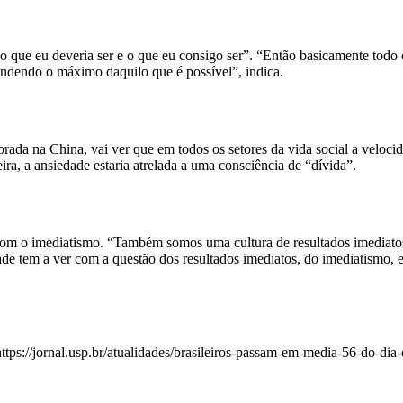
 que eu deveria ser e o que eu consigo ser”. “Então basicamente todo o b
rendendo o máximo daquilo que é possível”, indica.
ada na China, vai ver que em todos os setores da vida social a velocida
ra, a ansiedade estaria atrelada a uma consciência de “dívida”.
om o imediatismo. “Também somos uma cultura de resultados imediatos e
 tem a ver com a questão dos resultados imediatos, do imediatismo, e não
tps://jornal.usp.br/atualidades/brasileiros-passam-em-media-56-do-dia