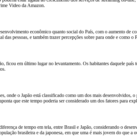
Prime Video da Amazon.
desenvolvimento econômico quanto social do País, com o aumento de con
ntal das pessoas, e também trazer percepções sobre para onde e como 
o, ficou em último lugar no levantamento. Os habitantes daquele país 
os.
íses, onde o Japão está classificado como um dos mais desenvolvidos, 
onta que este tempo poderia ser considerado um dos fatores para expli
diferença de tempo em tela, entre Brasil e Japão, considerando o dese
ulação brasileira e da japonesa, em que uma é mais jovem do que a out