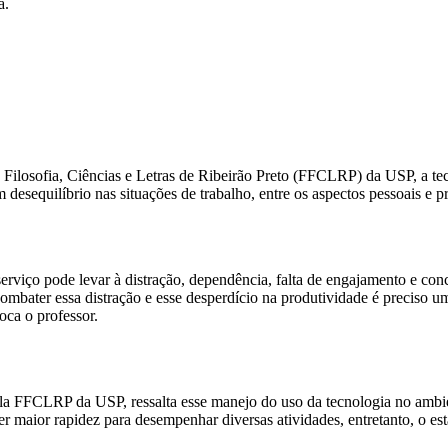
a.
e Filosofia, Ciências e Letras de Ribeirão Preto (FFCLRP) da USP, a t
desequilíbrio nas situações de trabalho, entre os aspectos pessoais e pr
serviço pode levar à distração, dependência, falta de engajamento e co
 combater essa distração e esse desperdício na produtividade é preciso
oca o professor.
la FFCLRP da USP, ressalta esse manejo do uso da tecnologia no ambient
er maior rapidez para desempenhar diversas atividades, entretanto, o e