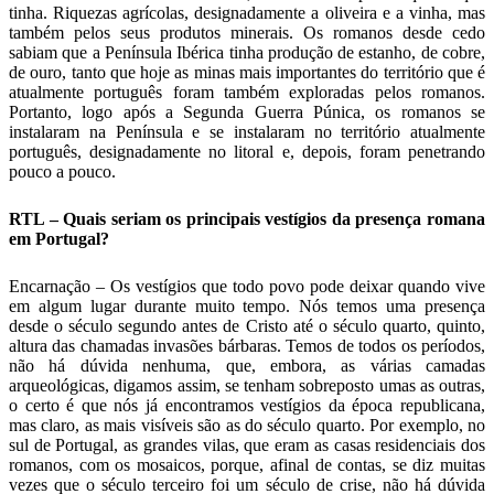
tinha. Riquezas agrícolas, designadamente a oliveira e a vinha, mas
também pelos seus produtos minerais. Os romanos desde cedo
sabiam que a Península Ibérica tinha produção de estanho, de cobre,
de ouro, tanto que hoje as minas mais importantes do território que é
atualmente português foram também exploradas pelos romanos.
Portanto, logo após a Segunda Guerra Púnica, os romanos se
instalaram na Península e se instalaram no território atualmente
português, designadamente no litoral e, depois, foram penetrando
pouco a pouco.
RTL – Quais seriam os principais vestígios da presença romana
em Portugal?
Encarnação – Os vestígios que todo povo pode deixar quando vive
em algum lugar durante muito tempo. Nós temos uma presença
desde o século segundo antes de Cristo até o século quarto, quinto,
altura das chamadas invasões bárbaras. Temos de todos os períodos,
não há dúvida nenhuma, que, embora, as várias camadas
arqueológicas, digamos assim, se tenham sobreposto umas as outras,
o certo é que nós já encontramos vestígios da época republicana,
mas claro, as mais visíveis são as do século quarto. Por exemplo, no
sul de Portugal, as grandes vilas, que eram as casas residenciais dos
romanos, com os mosaicos, porque, afinal de contas, se diz muitas
vezes que o século terceiro foi um século de crise, não há dúvida