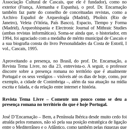
Associação Cultural de Cascais, que ele é fundador), como no
exterior (França, Alemanha e Espanha), o prof. Dr. Encarnação
também faz parte do conselho de conceituadas revistas, como a
Archivo Español de Arqueología (Madrid), Phoînix (Rio de
Janeiro), Veleia (Vitória, País Basco), Espacio, Tiempo y Forma
(Madrid), Arqueohispania e Electronic Journal of Mithraic Studies
(ambas revistas informáticas). Soma-se ainda que, o historiador, em
1994, foi agraciado com a medalha de mérito municipal de Cascais e
a sua biografia consta do livro Personalidades da Costa de Estoril, I
vol., Cascais, 1995.
Aproveitando a presença, no Brasil, do prof. Dr. Encarnação, a
Revista Tema Livre, no dia 23, entrevista-o. A seguir, o professor
discorre sobre a presença romana no território que é atualmente
Portugal e os seus vestígios – visíveis até os dias de hoje, como, por
exemplo, a cidade de Conimbriga –, além da sua atuação na mídia
escrita e falada, e da relação entre internet e história.
Revista Tema Livre – Comente um pouco como se deu a
presença romana no território do que é hoje Portugal.
José D’Encarnação – Bem, a Península Ibérica desde muito cedo foi
atraída pelos romanos, não só pela sua posição estratégica de ligação
entre o Mediterrâneo e o Atlântico, como também pelas riquezas que