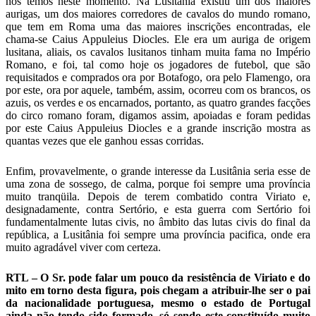
nós temos neste momento. Na Lusitânia existiu um dos maiores
aurigas, um dos maiores corredores de cavalos do mundo romano,
que tem em Roma uma das maiores inscrições encontradas, ele
chama-se Caius Appuleius Diocles. Ele era um auriga de origem
lusitana, aliais, os cavalos lusitanos tinham muita fama no Império
Romano, e foi, tal como hoje os jogadores de futebol, que são
requisitados e comprados ora por Botafogo, ora pelo Flamengo, ora
por este, ora por aquele, também, assim, ocorreu com os brancos, os
azuis, os verdes e os encarnados, portanto, as quatro grandes facções
do circo romano foram, digamos assim, apoiadas e foram pedidas
por este Caius Appuleius Diocles e a grande inscrição mostra as
quantas vezes que ele ganhou essas corridas.
Enfim, provavelmente, o grande interesse da Lusitânia seria esse de
uma zona de sossego, de calma, porque foi sempre uma província
muito tranqüila. Depois de terem combatido contra Viriato e,
designadamente, contra Sertório, e esta guerra com Sertório foi
fundamentalmente lutas civis, no âmbito das lutas civis do final da
república, a Lusitânia foi sempre uma província pacifica, onde era
muito agradável viver com certeza.
RTL – O Sr. pode falar um pouco da resistência de Viriato e do
mito em torno desta figura, pois chegam a atribuir-lhe ser o pai
da nacionalidade portuguesa, mesmo o estado de Portugal
ainda não tendo sido formado, só sendo este constituído muito