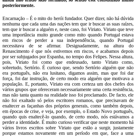
posteriormente.
Encarnação – É o mito do herói fundador. Quer dizer, não há dúvida
nenhuma que cada uma das nações tem que ir buscar as suas raízes,
tem que ir buscar a alguém e, neste caso, foi Viriato. Viriato que teve
uma importância muito grande como mito quando Portugal estava
em riscos de perder a sua independência, quando Portugal
necessitava de se afirmar. Designadamente, na altura do
Renascimento é que nós estivemos em riscos, e acabamos depois
por ser subjugados por Espanha, no tempo dos Felipes. Nessa altura,
pois, Viriato foi como que endeusado, tanto Viriato como,
sobretudo, Sertório. É curioso que, sendo Sertório alguém que não
era português, não era lusitano, digamos assim, mas que foi dar
força, foi dar instrução, de certo modo era alguém que motivava a
população. E, portanto, Viriato era com certeza um dos chefes dos
vários grupos que ofereceram necessariamente uma certa resistência,
mas não tanta quanto na realidade isso foi proclamado. De facto, ele
não foi exaltado só pelos escritores romanos, que precisavam de
enaltecer as façanhas dos próprios generais, como também depois,
em épocas de crise, e veja, por exemplo, o Estado Novo português,
quando quis enaltecê-lo quando, de certo modo, nós estávamos a
perder a identidade. É muito curioso verificar que neste momento há
vários livros escritos sobre Viriato que estão a surgir, justamente
porque estamos novamente em um período em que, face a uma