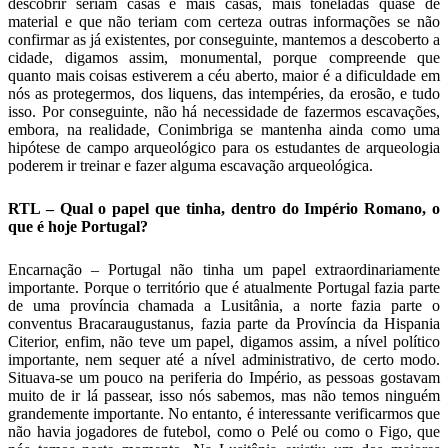
descobrir seriam casas e mais casas, mais toneladas quase de
material e que não teriam com certeza outras informações se não
confirmar as já existentes, por conseguinte, mantemos a descoberto a
cidade, digamos assim, monumental, porque compreende que
quanto mais coisas estiverem a céu aberto, maior é a dificuldade em
nós as protegermos, dos liquens, das intempéries, da erosão, e tudo
isso. Por conseguinte, não há necessidade de fazermos escavações,
embora, na realidade, Conimbriga se mantenha ainda como uma
hipótese de campo arqueológico para os estudantes de arqueologia
poderem ir treinar e fazer alguma escavação arqueológica.
RTL – Qual o papel que tinha, dentro do Império Romano, o
que é hoje Portugal?
Encarnação – Portugal não tinha um papel extraordinariamente
importante. Porque o território que é atualmente Portugal fazia parte
de uma província chamada a Lusitânia, a norte fazia parte o
conventus Bracaraugustanus, fazia parte da Província da Hispania
Citerior, enfim, não teve um papel, digamos assim, a nível político
importante, nem sequer até a nível administrativo, de certo modo.
Situava-se um pouco na periferia do Império, as pessoas gostavam
muito de ir lá passear, isso nós sabemos, mas não temos ninguém
grandemente importante. No entanto, é interessante verificarmos que
não havia jogadores de futebol, como o Pelé ou como o Figo, que