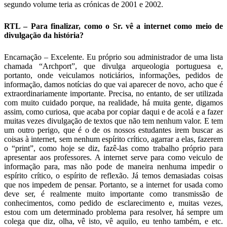
segundo volume teria as crónicas de 2001 e 2002.
RTL – Para finalizar, como o Sr. vê a internet como meio de
divulgação da história?
Encarnação – Excelente. Eu próprio sou administrador de uma lista
chamada “Archport”, que divulga arqueologia portuguesa e,
portanto, onde veiculamos noticiários, informações, pedidos de
informação, damos notícias do que vai aparecer de novo, acho que é
extraordinariamente importante. Precisa, no entanto, de ser utilizada
com muito cuidado porque, na realidade, há muita gente, digamos
assim, como curiosa, que acaba por copiar daqui e de acolá e a fazer
muitas vezes divulgação de textos que não tem nenhum valor. E tem
um outro perigo, que é o de os nossos estudantes irem buscar as
coisas à internet, sem nenhum espírito crítico, agarrar a elas, fazerem
o “print”, como hoje se diz, fazê-las como trabalho próprio para
apresentar aos professores. A internet serve para como veiculo de
informação para, mas não pode de maneira nenhuma impedir o
espírito crítico, o espírito de reflexão. Já temos demasiadas coisas
que nos impedem de pensar. Portanto, se a internet for usada como
deve ser, é realmente muito importante como transmissão de
conhecimentos, como pedido de esclarecimento e, muitas vezes,
estou com um determinado problema para resolver, há sempre um
colega que diz, olha, vê isto, vê aquilo, eu tenho também, e etc.