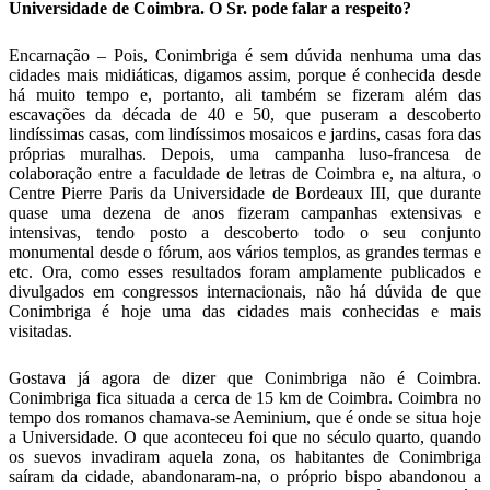
Universidade de Coimbra. O Sr. pode falar a respeito?
Encarnação – Pois, Conimbriga é sem dúvida nenhuma uma das
cidades mais midiáticas, digamos assim, porque é conhecida desde
há muito tempo e, portanto, ali também se fizeram além das
escavações da década de 40 e 50, que puseram a descoberto
lindíssimas casas, com lindíssimos mosaicos e jardins, casas fora das
próprias muralhas. Depois, uma campanha luso-francesa de
colaboração entre a faculdade de letras de Coimbra e, na altura, o
Centre Pierre Paris da Universidade de Bordeaux III, que durante
quase uma dezena de anos fizeram campanhas extensivas e
intensivas, tendo posto a descoberto todo o seu conjunto
monumental desde o fórum, aos vários templos, as grandes termas e
etc. Ora, como esses resultados foram amplamente publicados e
divulgados em congressos internacionais, não há dúvida de que
Conimbriga é hoje uma das cidades mais conhecidas e mais
visitadas.
Gostava já agora de dizer que Conimbriga não é Coimbra.
Conimbriga fica situada a cerca de 15 km de Coimbra. Coimbra no
tempo dos romanos chamava-se Aeminium, que é onde se situa hoje
a Universidade. O que aconteceu foi que no século quarto, quando
os suevos invadiram aquela zona, os habitantes de Conimbriga
saíram da cidade, abandonaram-na, o próprio bispo abandonou a