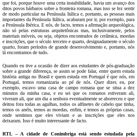
que foi, porque houve uma certa instabilidade, havia um avanço dos
ditos povos bárbaros sobre a fronteira romana, mas isso se fez sentir
de modo particular na Península Itálica e, portanto, as pessoas mais
importantes da Península Itálica, acabaram por ir, por exemplo, para
a Península Ibérica. E nós, de facto, temos a afirmação arqueológica,
não só pelas estruturas arquitetônicas mas, inclusivamente, pelos
materiais móveis, ou seja, objetos encontrados de cerâmica, moedas
e inscrições, que o século terceiro e quarto, designadamente o século
quarto, foram períodos de grande desenvolvimento e, portanto, nós
lá encontramos de tudo.
Quando eu tive a ocasião de dizer aos estudantes de pós-graduação
sobre a grande diferença, se assim se pode falar, entre quem estuda
história antiga no Brasil e quem estuda em Portugal é que nós, em
Portugal, temos romanizaria ao pé de nós. Quer dizer, eu, por
exemplo, escavo uma casa de campo romana que se situa a dez
minutos da minha casa, e eu sei que os romanos estiveram ali,
viveram ali, que um dia a senhora eventualmente se aborreceu e que
deitou fora todas as agulhas, todos os alfinetes de cabelo que tinha,
temos os anéis, temos as moedas, enfim, e temos as próprias casas,
onde sentimos que eles viviam e as inscrições que eles nos
deixaram. Isso é muito interessante de facto.
RTL – A cidade de Conimbriga está sendo estudada pela