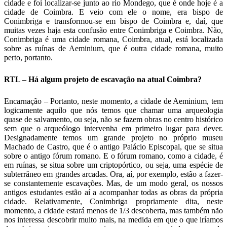
cidade e foi localizar-se junto ao rio Mondego, que é onde hoje é a
cidade de Coimbra. E veio com ele o nome, era bispo de
Conimbriga e transformou-se em bispo de Coimbra e, daí, que
muitas vezes haja esta confusão entre Conimbriga e Coimbra. Não,
Conimbriga é uma cidade romana, Coimbra, atual, está localizada
sobre as ruínas de Aeminium, que é outra cidade romana, muito
perto, portanto.
RTL – Há algum projeto de escavação na atual Coimbra?
Encarnação – Portanto, neste momento, a cidade de Aeminium, tem
logicamente aquilo que nós temos que chamar uma arqueologia
quase de salvamento, ou seja, não se fazem obras no centro histórico
sem que o arqueólogo intervenha em primeiro lugar para dever.
Designadamente temos um grande projeto no próprio museu
Machado de Castro, que é o antigo Palácio Episcopal, que se situa
sobre o antigo fórum romano. E o fórum romano, como a cidade, é
em ruínas, se situa sobre um criptopórtico, ou seja, uma espécie de
subterrâneo em grandes arcadas. Ora, aí, por exemplo, estão a fazer-
se constantemente escavações. Mas, de um modo geral, os nossos
antigos estudantes estão aí a acompanhar todas as obras da própria
cidade. Relativamente, Conimbriga propriamente dita, neste
momento, a cidade estará menos de 1/3 descoberta, mas também não
nos interessa descobrir muito mais, na medida em que o que iríamos