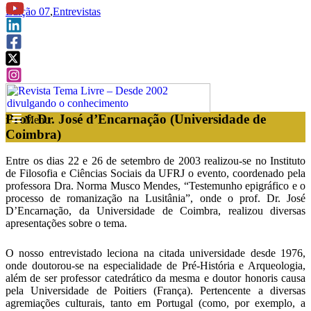
Edição 07
,
Entrevistas
Prof. Dr. José d’Encarnação (Universidade de
f
Menu
Coimbra)
Entre os dias 22 e 26 de setembro de 2003 realizou-se no Instituto
de Filosofia e Ciências Sociais da UFRJ o evento, coordenado pela
professora Dra. Norma Musco Mendes, “Testemunho epigráfico e o
processo de romanização na Lusitânia”, onde o prof. Dr. José
D’Encarnação, da Universidade de Coimbra, realizou diversas
apresentações sobre o tema.
O nosso entrevistado leciona na citada universidade desde 1976,
onde doutorou-se na especialidade de Pré-História e Arqueologia,
além de ser professor catedrático da mesma e doutor honoris causa
pela Universidade de Poitiers (França). Pertencente a diversas
agremiações culturais, tanto em Portugal (como, por exemplo, a