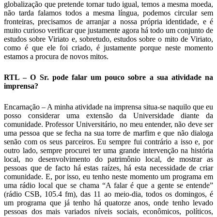
globalização que pretende tornar tudo igual, temos a mesma moeda,
não tarda falamos todos a mesma língua, podemos circular sem
fronteiras, precisamos de arranjar a nossa própria identidade, e é
muito curioso verificar que justamente agora há todo um conjunto de
estudos sobre Viriato e, sobretudo, estudos sobre o mito de Viriato,
como é que ele foi criado, é justamente porque neste momento
estamos a procura de novos mitos.
RTL – O Sr. pode falar um pouco sobre a sua atividade na
imprensa?
Encarnação – A minha atividade na imprensa situa-se naquilo que eu
posso considerar uma extensão da Universidade diante da
comunidade. Professor Universitário, no meu entender, não deve ser
uma pessoa que se fecha na sua torre de marfim e que não dialoga
senão com os seus parceiros. Eu sempre fui contrário a isso e, por
outro lado, sempre procurei ter uma grande intervenção na história
local, no desenvolvimento do patrimônio local, de mostrar as
pessoas que de facto há estas raízes, há esta necessidade de criar
comunidade. E, por isso, eu tenho neste momento um programa em
uma rádio local que se chama “A falar é que a gente se entende”
(rádio CSB, 105.4 fm), das 11 ao meio-dia, todos os domingos, é
um programa que já tenho há quatorze anos, onde tenho levado
pessoas dos mais variados níveis sociais, econômicos, políticos,