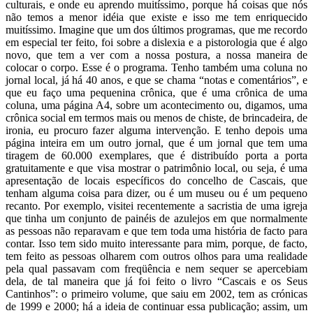
culturais, e onde eu aprendo muitíssimo, porque há coisas que nós
não temos a menor idéia que existe e isso me tem enriquecido
muitíssimo. Imagine que um dos últimos programas, que me recordo
em especial ter feito, foi sobre a dislexia e a pistorologia que é algo
novo, que tem a ver com a nossa postura, a nossa maneira de
colocar o corpo. Esse é o programa. Tenho também uma coluna no
jornal local, já há 40 anos, e que se chama “notas e comentários”, e
que eu faço uma pequenina crônica, que é uma crônica de uma
coluna, uma página A4, sobre um acontecimento ou, digamos, uma
crônica social em termos mais ou menos de chiste, de brincadeira, de
ironia, eu procuro fazer alguma intervenção. E tenho depois uma
página inteira em um outro jornal, que é um jornal que tem uma
tiragem de 60.000 exemplares, que é distribuído porta a porta
gratuitamente e que visa mostrar o patrimônio local, ou seja, é uma
apresentação de locais específicos do concelho de Cascais, que
tenham alguma coisa para dizer, ou é um museu ou é um pequeno
recanto. Por exemplo, visitei recentemente a sacristia de uma igreja
que tinha um conjunto de painéis de azulejos em que normalmente
as pessoas não reparavam e que tem toda uma história de facto para
contar. Isso tem sido muito interessante para mim, porque, de facto,
tem feito as pessoas olharem com outros olhos para uma realidade
pela qual passavam com freqüência e nem sequer se apercebiam
dela, de tal maneira que já foi feito o livro “Cascais e os Seus
Cantinhos”: o primeiro volume, que saiu em 2002, tem as crónicas
de 1999 e 2000; há a ideia de continuar essa publicação; assim, um