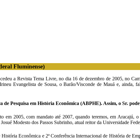
deral Fluminense)
concedeu a Revista Tema Livre, no dia 16 de dezembro de 2005, no Ca
e Irineu Evangelista de Sousa, o Barão/Visconde de Mauá e, ainda, f
ira de Pesquisa em História Econômica (ABPHE). Assim, o Sr. pode 
ito em 2005, com mandato até 2007, quando teremos, em Aracajú, o V
r. Josué Modesto dos Passos Subrinho, atual reitor da Universidade Fed
História Econômica e 2ª Conferência Internacional de História de Empr