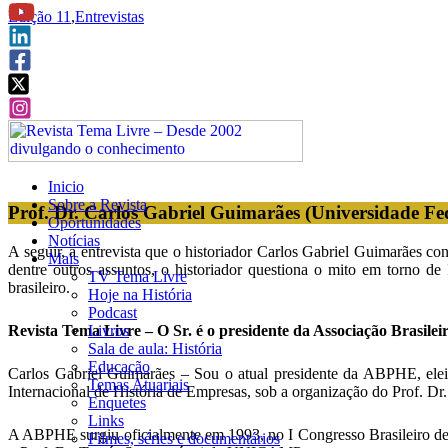
Edição 11
,
Entrevistas
Inicio
Sobre a Revista
Prof. Dr. Carlos Gabriel Guimarães (Universidade Fe
Oportunidades
Notícias
A seguir, a entrevista que o historiador Carlos Gabriel Guimarães 
Mais
dentre outros assuntos, o historiador questiona o mito em torno d
TV Tema Livre
brasileiro.
Hoje na História
Podcast
Livros
Revista Tema Livre – O Sr. é o presidente da Associação Brasile
Sala de aula: História
Educação
Carlos Gabriel Guimarães – Sou o atual presidente da ABPHE, ele
Temas Atuariais
Internacional de História de Empresas, sob a organização do Prof. D
Enquetes
Links
A ABPHE surgiu oficialmente em 1993, no I Congresso Brasileiro de 
Filmes, séries e documentários