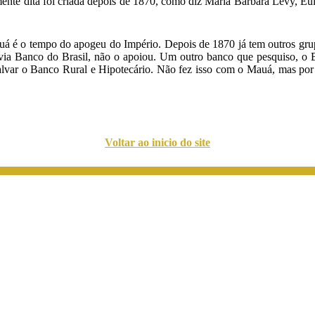
iamente dita foi criada depois de 1870, como diz Maria Bárbara Levy, E
 é o tempo do apogeu do Império. Depois de 1870 já tem outros grupo
 via Banco do Brasil, não o apoiou. Um outro banco que pesquiso, o 
alvar o Banco Rural e Hipotecário. Não fez isso com o Mauá, mas por 
Voltar ao inicio do site