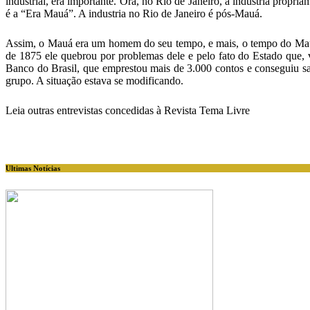
industrial, era importante. Ora, no Rio de Janeiro, a indústria propr
é a “Era Mauá”. A industria no Rio de Janeiro é pós-Mauá.
Assim, o Mauá era um homem do seu tempo, e mais, o tempo do Mauá
de 1875 ele quebrou por problemas dele e pelo fato do Estado que,
Banco do Brasil, que emprestou mais de 3.000 contos e conseguiu s
grupo. A situação estava se modificando.
Leia outras entrevistas concedidas à Revista Tema Livre
Ultimas Notícias