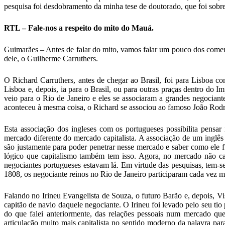
pesquisa foi desdobramento da minha tese de doutorado, que foi sob
RTL – Fale-nos a respeito do mito do Mauá.
Guimarães – Antes de falar do mito, vamos falar um pouco dos comer
dele, o Guilherme Carruthers.
O Richard Carruthers, antes de chegar ao Brasil, foi para Lisboa c
Lisboa e, depois, ia para o Brasil, ou para outras praças dentro do 
veio para o Rio de Janeiro e eles se associaram a grandes negocia
aconteceu à mesma coisa, o Richard se associou ao famoso João Rodri
Esta associação dos ingleses com os portugueses possibilita pensa
mercado diferente do mercado capitalista. A associação de um inglê
são justamente para poder penetrar nesse mercado e saber como ele 
lógico que capitalismo também tem isso. Agora, no mercado não capit
negociantes portugueses estavam lá. Em virtude das pesquisas, tem-
1808, os negociante reinos no Rio de Janeiro participaram cada vez m
Falando no Irineu Evangelista de Souza, o futuro Barão e, depois, Vi
capitão de navio daquele negociante. O Irineu foi levado pelo seu ti
do que falei anteriormente, das relações pessoais num mercado que 
articulação muito mais capitalista no sentido moderno da palavra par