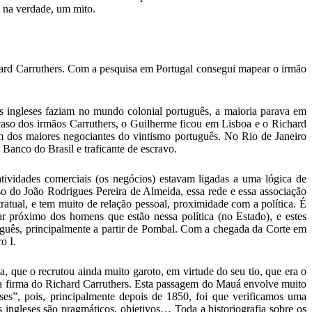
 na verdade, um mito.
hard Carruthers. Com a pesquisa em Portugal consegui mapear o irmão
os ingleses faziam no mundo colonial português, a maioria parava em
o caso dos irmãos Carruthers, o Guilherme ficou em Lisboa e o Richard
m dos maiores negociantes do vintismo português. No Rio de Janeiro
Banco do Brasil e traficante de escravo.
tividades comerciais (os negócios) estavam ligadas a uma lógica de
o do João Rodrigues Pereira de Almeida, essa rede e essa associação
tual, e tem muito de relação pessoal, proximidade com a política. É
tar próximo dos homens que estão nessa política (no Estado), e estes
uguês, principalmente a partir de Pombal. Com a chegada da Corte em
o I.
, que o recrutou ainda muito garoto, em virtude do seu tio, que era o
ra a firma do Richard Carruthers. Esta passagem do Mauá envolve muito
eses”, pois, principalmente depois de 1850, foi que verificamos uma
s ingleses são pragmáticos, objetivos… Toda a historiografia sobre os