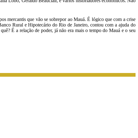
ulália Lobo, Geraldo Beauclair, e vários historiadores econômicos. Não
s mercantis que vão se sobrepor ao Mauá. É lógico que com a crise
Banco Rural e Hipotecário do Rio de Janeiro, contou com a ajuda do
quê? É a relação de poder, já não era mais o tempo do Mauá e o seu