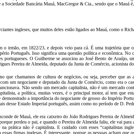
re a Sociedade Bancária Mauá, MacGregor & Cia., sendo que o Mauá é,
ciantes ingleses, que muitos deles estão ligados ao Mauá, como o Ric
om o irmão, em 1822/23, e depois veio para cá. É uma trajetória que 
Império Português. Isso significa uma questão política e econômica. N
ntes portugueses. O Guilherme se associou ao José Bento de Araújo, u
gues Pereira de Almeida, deputado da Junta de Comércio, acionista do 
r no que chamamos de cultura de negócios, ou seja, perceber que as a
s com um negociante e deputado da Junta de Comércio, como era o cas
funcionava. Não sendo um mercado capitalista, não é um mercado contra
alista, a política, muitas vezes, é o principal motor, aí tem que es
se demonstrado a importância do negociante de grosso do Império Port
ais desse Estado Imperial português, assim como no período de D. Pedr
sconde de Mauá, ele era caixeiro do João Rodrigues Pereira de Almeida
o porque perdeu o pai, e quando o Pereira de Almeida faliu, ele vai pa
na prática não é capitalista. E cuidado com esses “capitalistas ingl
a essas firmas inglesas. É interessante, porque as pessoas acham que o