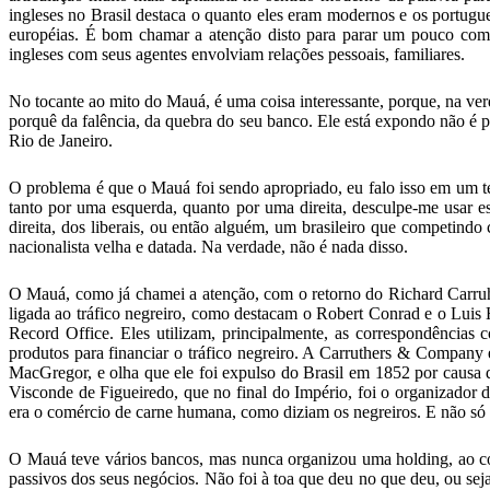
ingleses no Brasil destaca o quanto eles eram modernos e os portugue
européias. É bom chamar a atenção disto para parar um pouco com e
ingleses com seus agentes envolviam relações pessoais, familiares.
No tocante ao mito do Mauá, é uma coisa interessante, porque, na ver
porquê da falência, da quebra do seu banco. Ele está expondo não é p
Rio de Janeiro.
O problema é que o Mauá foi sendo apropriado, eu falo isso em um te
tanto por uma esquerda, quanto por uma direita, desculpe-me usar es
direita, dos liberais, ou então alguém, um brasileiro que competindo
nacionalista velha e datada. Na verdade, não é nada disso.
O Mauá, como já chamei a atenção, com o retorno do Richard Carruhth
ligada ao tráfico negreiro, como destacam o Robert Conrad e o Luis
Record Office. Eles utilizam, principalmente, as correspondências c
produtos para financiar o tráfico negreiro. A Carruthers & Compan
MacGregor, e olha que ele foi expulso do Brasil em 1852 por causa 
Visconde de Figueiredo, que no final do Império, foi o organizador
era o comércio de carne humana, como diziam os negreiros. E não só o
O Mauá teve vários bancos, mas nunca organizou uma holding, ao co
passivos dos seus negócios. Não foi à toa que deu no que deu, ou s