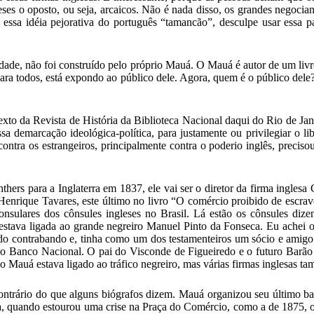
ses o oposto, ou seja, arcaicos. Não é nada disso, os grandes negociant
ssa idéia pejorativa do português “tamancão”, desculpe usar essa pal
dade, não foi construído pelo próprio Mauá. O Mauá é autor de um livr
ara todos, está expondo ao público dele. Agora, quem é o público dele
xto da Revista de História da Biblioteca Nacional daqui do Rio de Jan
sa demarcação ideológica-política, para justamente ou privilegiar o l
 contra os estrangeiros, principalmente contra o poderio inglês, preci
ers para a Inglaterra em 1837, ele vai ser o diretor da firma inglesa 
 Henrique Tavares, este último no livro “O comércio proibido de escra
onsulares dos cônsules ingleses no Brasil. Lá estão os cônsules dizen
y estava ligada ao grande negreiro Manuel Pinto da Fonseca. Eu ache
do contrabando e, tinha como um dos testamenteiros um sócio e amigo 
 do Banco Nacional. O pai do Visconde de Figueiredo e o futuro Barã
 Mauá estava ligado ao tráfico negreiro, mas várias firmas inglesas t
ntrário do que alguns biógrafos dizem. Mauá organizou seu último ba
eja, quando estourou uma crise na Praça do Comércio, como a de 1875,