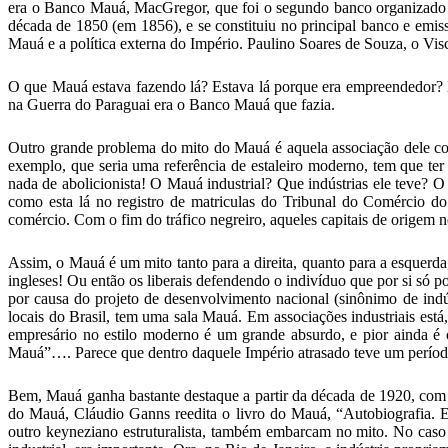
era o Banco Mauá, MacGregor, que foi o segundo banco organizado 
década de 1850 (em 1856), e se constituiu no principal banco e emi
Mauá e a política externa do Império. Paulino Soares de Souza, o 
O que Mauá estava fazendo lá? Estava lá porque era empreendedor? 
na Guerra do Paraguai era o Banco Mauá que fazia.
Outro grande problema do mito do Mauá é aquela associação dele co
exemplo, que seria uma referência de estaleiro moderno, tem que ter
nada de abolicionista! O Mauá industrial? Que indústrias ele teve? 
como esta lá no registro de matriculas do Tribunal do Comércio do
comércio. Com o fim do tráfico negreiro, aqueles capitais de origem n
Assim, o Mauá é um mito tanto para a direita, quanto para a esquerda,
ingleses! Ou então os liberais defendendo o indivíduo que por si só
por causa do projeto de desenvolvimento nacional (sinônimo de indús
locais do Brasil, tem uma sala Mauá. Em associações industriais es
empresário no estilo moderno é um grande absurdo, e pior ainda é c
Mauá”…. Parece que dentro daquele Império atrasado teve um perío
Bem, Mauá ganha bastante destaque a partir da década de 1920, com
do Mauá, Cláudio Ganns reedita o livro do Mauá, “Autobiografia. E
outro keyneziano estruturalista, também embarcam no mito. No caso