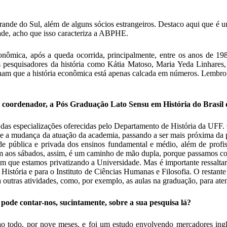
de do Sul, além de alguns sócios estrangeiros. Destaco aqui que é um
dade, acho que isso caracteriza a ABPHE.
ômica, após a queda ocorrida, principalmente, entre os anos de 1980
es pesquisadores da história como Kátia Matoso, Maria Yeda Linhares
ham que a história econômica está apenas calcada em números. Lembro qu
 é coordenador, a Pós Graduação Lato Sensu em História do Brasi
das especializações oferecidas pelo Departamento de História da UFF. 
move a mudança da atuação da academia, passando a ser mais próxima d
e pública e privada dos ensinos fundamental e médio, além de profiss
rem aos sábados, assim, é um caminho de mão dupla, porque passamos c
m que estamos privatizando a Universidade. Mas é importante ressaltar 
História e para o Instituto de Ciências Humanas e Filosofia. O restante
 outras atividades, como, por exemplo, as aulas na graduação, para aten
pode contar-nos, sucintamente, sobre a sua pesquisa lá?
o todo, por nove meses, e foi um estudo envolvendo mercadores ingl