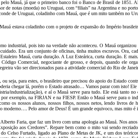
pelo Mauá, já que o primeiro banco foi o Banco de Brasil de 1851. A
ssor de notas (moeda) no Uruguai, com “filiais” na Argentina e no por
Visconde de Uruguai, coladinho com Mauá, que é um mito também no Ur
Mauá estava coladinho com o projeto de expansão do Império brasileir
mo industrial, pois isto na verdade não aconteceu. O Mauá organizou 
 cuidado. Era um conjunto de oficinas, tinha muitos escravos. Ora, cad
O Estaleiro Mauá, curta duração. A Luz Esteárica, curta duração. E m
 Código Comercial, negociante de grosso, e depois, quando ele orga
egreira vão ser direcionados para a atividade comercial do Rio de Janei
 ou seja, para estes, o brasileiro que precisou do apoio do Estado cont
 poderia chegar lá, porém o Estado atrasado… Vamos parar com isto! E
tria/industrialização), e aí o Mauá serve para tudo. Ele está tanto no
tá, por exemplo, na FIRJAN e na FIESP. Então o Mauá serve para o indu
omo os nossos alunos, nossos filhos, nossos netos, lendo livros de 
do moderno…. Pelo amor de Deus! É um grande equivoco, mas mito é i
 Alberto Faria, que faz um livro com uma apologia ao Mauá. Nos ano
xposição aos Credores”. Repare bem como o mito vai sendo recriado. 
 do Celso Furtado, ligado ao Plano de Metas de JK, e um dos teóricos