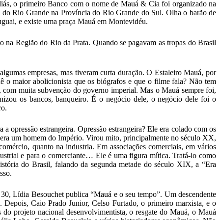
liás, o primeiro Banco com o nome de Mauá & Cia foi organizado na
to do Rio Grande na Província do Rio Grande do Sul. Olha o barão de
uguai, e existe uma praça Mauá em Montevidéu.
o na Região do Rio da Prata. Quando se pagavam as tropas do Brasil
algumas empresas, mas tiveram curta duração. O Estaleiro Mauá, por
ê o maior abolicionista que os biógrafos e que o filme fala? Não tem
ais, com muita subvenção do governo imperial. Mas o Mauá sempre foi,
nizou os bancos, banqueiro. É o negócio dele, o negócio dele foi o
ro.
ra a opressão estrangeira. Opressão estrangeira? Ele era colado com os
le era um homem do Império. Virou mito, principalmente no século XX,
 comércio, quanto na industria. Em associações comerciais, em vários
strial e para o comerciante… Ele é uma figura mítica. Tratá-lo como
história do Brasil, falando da segunda metade do século XIX, a “Era
sso.
s 30, Lídia Besouchet publica “Mauá e o seu tempo”. Um descendente
Depois, Caio Prado Junior, Celso Furtado, o primeiro marxista, e o
 do projeto nacional desenvolvimentista, o resgate do Mauá, o Mauá