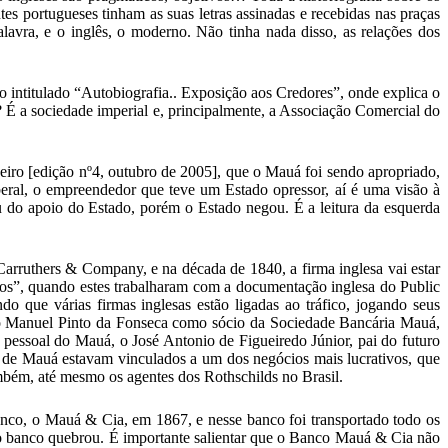
es portugueses tinham as suas letras assinadas e recebidas nas praças
avra, e o inglês, o moderno. Não tinha nada disso, as relações dos
o intitulado “Autobiografia.. Exposição aos Credores”, onde explica o
? É a sociedade imperial e, principalmente, a Associação Comercial do
eiro [edição nº4, outubro de 2005], que o Mauá foi sendo apropriado,
iberal, o empreendedor que teve um Estado opressor, aí é uma visão à
sou do apoio do Estado, porém o Estado negou. É a leitura da esquerda
Carruthers & Company, e na década de 1840, a firma inglesa vai estar
vos”, quando estes trabalharam com a documentação inglesa do Public
do que várias firmas inglesas estão ligadas ao tráfico, jogando seus
i o Manuel Pinto da Fonseca como sócio da Sociedade Bancária Mauá,
pessoal do Mauá, o José Antonio de Figueiredo Júnior, pai do futuro
o de Mauá estavam vinculados a um dos negócios mais lucrativos, que
ambém, até mesmo os agentes dos Rothschilds no Brasil.
nco, o Mauá & Cia, em 1867, e nesse banco foi transportado todo os
 o banco quebrou. É importante salientar que o Banco Mauá & Cia não