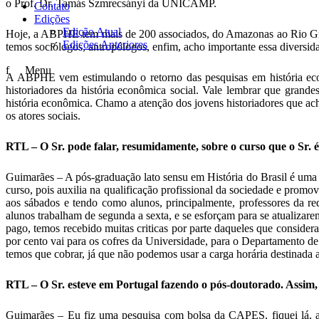
o Prof. Dr. Tamás Szmrecsányi da UNICAMP.
Contato
Edições
Edição Atual
Hoje, a ABPHE tem mais de 200 associados, do Amazonas ao Rio Gran
Edições Anteriores
temos sociólogos, antropólogos, enfim, acho importante essa diversi
f
Menu
A ABPHE vem estimulando o retorno das pesquisas em história econ
historiadores da história econômica social. Vale lembrar que grand
história econômica. Chamo a atenção dos jovens historiadores que ac
os atores sociais.
RTL – O Sr. pode falar, resumidamente, sobre o curso que o Sr.
Guimarães – A pós-graduação lato sensu em História do Brasil é uma 
curso, pois auxilia na qualificação profissional da sociedade e pro
aos sábados e tendo como alunos, principalmente, professores da red
alunos trabalham de segunda a sexta, e se esforçam para se atualiza
pago, temos recebido muitas criticas por parte daqueles que considera
por cento vai para os cofres da Universidade, para o Departamento de 
temos que cobrar, já que não podemos usar a carga horária destinada a
RTL – O Sr. esteve em Portugal fazendo o pós-doutorado. Assim, 
Guimarães – Eu fiz uma pesquisa com bolsa da CAPES, fiquei lá, a