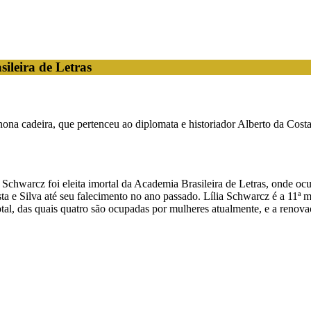
ileira de Letras
a nona cadeira, que pertenceu ao diplomata e historiador Alberto da Costa
tz Schwarcz foi eleita imortal da Academia Brasileira de Letras, onde o
 e Silva até seu falecimento no ano passado. Lília Schwarcz é a 11ª 
o total, das quais quatro são ocupadas por mulheres atualmente, e a re