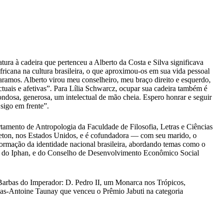
ura à cadeira que pertenceu a Alberto da Costa e Silva significava
ricana na cultura brasileira, o que aproximou-os em sua vida pessoal
ramos. Alberto virou meu conselheiro, meu braço direito e esquerdo,
ctuais e afetivas”. Para Lília Schwarcz, ocupar sua cadeira também é
ndosa, generosa, um intelectual de mão cheia. Espero honrar e seguir
 sigo em frente”.
tamento de Antropologia da Faculdade de Filosofia, Letras e Ciências
eton, nos Estados Unidos, e é cofundadora — com seu marido, o
formação da identidade nacional brasileira, abordando temas como o
al, do Iphan, e do Conselho de Desenvolvimento Econômico Social
 Barbas do Imperador: D. Pedro II, um Monarca nos Trópicos,
las-Antoine Taunay que venceu o Prêmio Jabuti na categoria