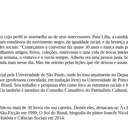
ujo perfil se assemelha ao de seus antecessores. Para Lília, a candidat
m estudiosos do movimento negro, da igualdade racial, e da herança af
des sociais: “Começamos a conversar faz quase 30 anos e nunca mais pa
mos artigos, livros, coleções, entrevistas e uma vida de trocas intele
semana, o visitava e o ouvia sempre. Alberto era uma pessoa justa, bo
ainda mais nesse dia. Mas me oriento pelas lições que ele deixou e assim
ial pela Universidade de São Paulo, onde leciona atualmente no Depar
r (professora convidada, em tradução livre) na Universidade de Princ
rasil. Seu trabalho e pesquisas têm como foco as estruturas raciais e 
ica. Ela também é membro do Conselho Consultivo do Patrimônio Cultur
licou mais de 30 livros em sua carreira. Dentre eles, destacam-se: As
ão-Ficção em 1999; O Sol do Brasil, biografia do pintor francês Nico
istória e Ciências Sociais em 2014.