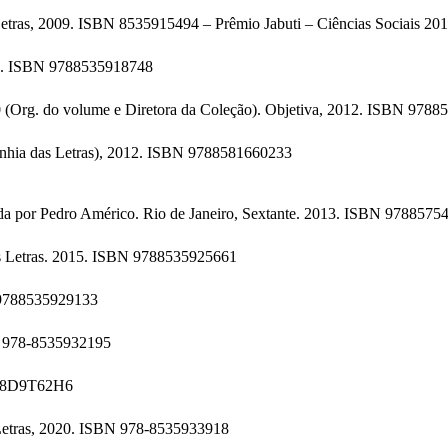
ras, 2009. ISBN 8535915494 – Prêmio Jabuti – Ciências Sociais 20
11. ISBN 9788535918748
0 (Org. do volume e Diretora da Coleção). Objetiva, 2012. ISBN 978
nhia das Letras), 2012. ISBN 9788581660233
tada por Pedro Américo. Rio de Janeiro, Sextante. 2013. ISBN 978857
as Letras. 2015. ISBN 9788535925661
N 9788535929133
BN 978-8535932195
B08D9T62H6
 Letras, 2020. ISBN 978-8535933918