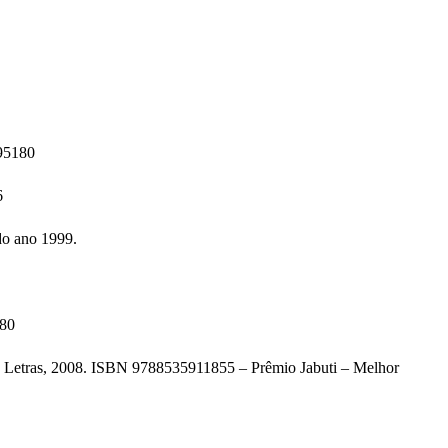
095180
6
do ano 1999.
880
Letras, 2008. ISBN 9788535911855 – Prêmio Jabuti – Melhor