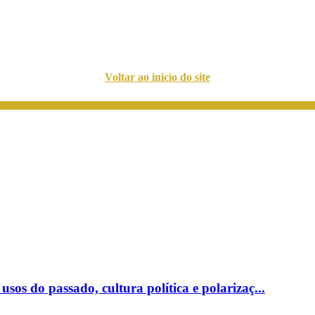
Voltar ao inicio do site
sos do passado, cultura política e polarizaç...