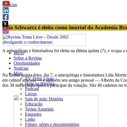
Notícias
Lilia Schwarcz é eleita como imortal da Academia Bras
A antropóloga e historiadora foi eleita na última quinta (7), e ocupa 
Inicio
Sobre a Revista
Oportunidades
Notícias
Mais
Na última quinta-feira, dia 7, a antropóloga e historiadora Lilia Mori
TV Tema Livre
em cultura africana — e também seu amigo pessoal — Alberto da Costa
Hoje na História
dos 38 intelectuais aptos a participar da votação. São 40 cadeiras n
Podcast
Livros
Sala de aula: História
Educação
Temas Atuariais
Enquetes
Links
Filmes, séries e documentários