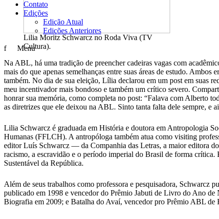
Contato
Edições
Edição Atual
Edições Anteriores
Lilia Moritz Schwarcz no Roda Viva (TV
Cultura).
f
Menu
Na ABL, há uma tradição de preencher cadeiras vagas com acadêmicos c
mais do que apenas semelhanças entre suas áreas de estudo. Ambos era
também. No dia de sua eleição, Lília declarou em um post em suas re
meu incentivador mais bondoso e também um crítico severo. Compartilha
honrar sua memória, como completa no post: “Falava com Alberto toda 
as diretrizes que ele deixou na ABL. Sinto tanta falta dele sempre, e 
Lilia Schwarcz é graduada em História e doutora em Antropologia Soc
Humanas (FFLCH). A antropóloga também atua como visiting professo
editor Luís Schwarcz — da Companhia das Letras, a maior editora do B
racismo, a escravidão e o período imperial do Brasil de forma crít
Sustentável da República.
Além de seus trabalhos como professora e pesquisadora, Schwarcz pub
publicado em 1998 e vencedor do Prêmio Jabuti de Livro do Ano de N
Biografia em 2009; e Batalha do Avaí, vencedor pro Prêmio ABL de H