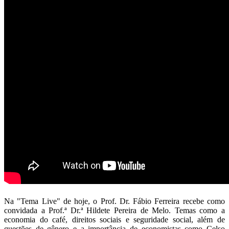
Na "Tema Live" de hoje, o Prof. Dr. Fábio Ferreira recebe como
convidada a Prof.ª Dr.ª Hildete Pereira de Melo. Temas como a
economia do café, direitos sociais e seguridade social, além de
questões de gênero e a importância de economistas como Celso