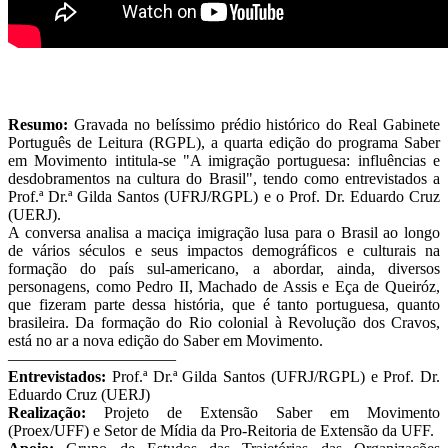
Resumo:
Gravada no belíssimo prédio histórico do Real Gabinete
Português de Leitura (RGPL), a quarta edição do programa Saber
em Movimento intitula-se "A imigração portuguesa: influências e
desdobramentos na cultura do Brasil", tendo como entrevistados a
Prof.ª Dr.ª Gilda Santos (UFRJ/RGPL) e o Prof. Dr. Eduardo Cruz
(UERJ).
A conversa analisa a maciça imigração lusa para o Brasil ao longo
de vários séculos e seus impactos demográficos e culturais na
formação do país sul-americano, a abordar, ainda, diversos
personagens, como Pedro II, Machado de Assis e Eça de Queiróz,
que fizeram parte dessa história, que é tanto portuguesa, quanto
brasileira. Da formação do Rio colonial à Revolução dos Cravos,
está no ar a nova edição do Saber em Movimento.
——————————–
Entrevistados:
Prof.ª Dr.ª Gilda Santos (UFRJ/RGPL) e Prof. Dr.
Eduardo Cruz (UERJ)
Realização:
Projeto de Extensão Saber em Movimento
(Proex/UFF) e Setor de Mídia da Pro-Reitoria de Extensão da UFF.