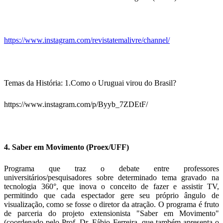
https://www.instagram.com/revistatemalivre/channel/
Temas da História: 1.Como o Uruguai virou do Brasil?
https://www.instagram.com/p/Byyb_7ZDEtF/
4. Saber em Movimento (Proex/UFF)
Programa que traz o debate entre professores
universitários/pesquisadores sobre determinado tema gravado na
tecnologia 360°, que inova o conceito de fazer e assistir TV,
permitindo que cada espectador gere seu próprio ângulo de
visualização, como se fosse o diretor da atração. O programa é fruto
de parceria do projeto extensionista "Saber em Movimento"
(coordenado pelo Prof. Dr. Fábio Ferreira, que também apresenta o