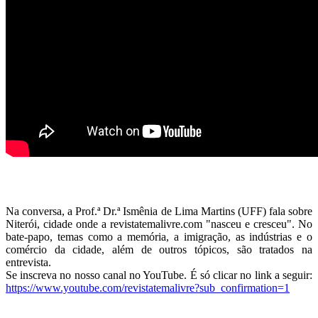
Na conversa, a Prof.ª Dr.ª Ismênia de Lima Martins (UFF) fala sobre
Niterói, cidade onde a revistatemalivre.com "nasceu e cresceu". No
bate-papo, temas como a memória, a imigração, as indústrias e o
comércio da cidade, além de outros tópicos, são tratados na
entrevista.
Se inscreva no nosso canal no YouTube. É só clicar no link a seguir:
https://www.youtube.com/revistatemalivre?sub_confirmation=1