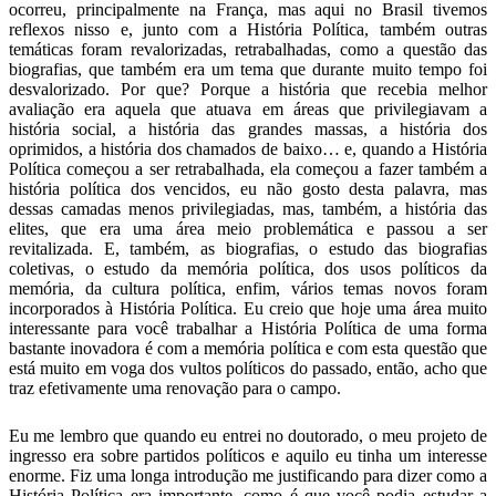
ocorreu, principalmente na França, mas aqui no Brasil tivemos
reflexos nisso e, junto com a História Política, também outras
temáticas foram revalorizadas, retrabalhadas, como a questão das
biografias, que também era um tema que durante muito tempo foi
desvalorizado. Por que? Porque a história que recebia melhor
avaliação era aquela que atuava em áreas que privilegiavam a
história social, a história das grandes massas, a história dos
oprimidos, a história dos chamados de baixo… e, quando a História
Política começou a ser retrabalhada, ela começou a fazer também a
história política dos vencidos, eu não gosto desta palavra, mas
dessas camadas menos privilegiadas, mas, também, a história das
elites, que era uma área meio problemática e passou a ser
revitalizada. E, também, as biografias, o estudo das biografias
coletivas, o estudo da memória política, dos usos políticos da
memória, da cultura política, enfim, vários temas novos foram
incorporados à História Política. Eu creio que hoje uma área muito
interessante para você trabalhar a História Política de uma forma
bastante inovadora é com a memória política e com esta questão que
está muito em voga dos vultos políticos do passado, então, acho que
traz efetivamente uma renovação para o campo.
Eu me lembro que quando eu entrei no doutorado, o meu projeto de
ingresso era sobre partidos políticos e aquilo eu tinha um interesse
enorme. Fiz uma longa introdução me justificando para dizer como a
História Política era importante, como é que você podia estudar a