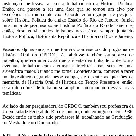
instituição me levava a isso, a trabalhar com a História Política.
Então, esta passou a ser uma área que se tornou um alvo por
excelência da minha atuação. Coordenei um grupo de pesquisa
sobre História Política do antigo Estado do Rio de Janeiro, fundei
uma linha de pesquisa sobre História Política do Rio de Janeiro e,
então, desenvolvi muitos trabalhos nesta área, sempre juntando
História Política, História da República e História do Rio de Janeiro.
Passados alguns anos, eu me tornei Coordenadora do programa de
História Oral do CPDOC. Aí abriu-se também outra área de
trabalho, que era uma coisa que até então eu tinha feito de forma
eventual, trabalhar com algumas entrevistas, mas sem ter uma
sistemática maior. Quando me tornei Coordenadora, comecei a fazer
um investimento grande nesse campo, de discutir as questões da
memória, da História Oral, da História do Tempo Presente e, então,
essa minha área de trabalho se ampliou, incorporando essas novas
temáticas.
Ao lado de ser pesquisadora do CPDOC, também sou professora da
Universidade Federal do Rio de Janeiro, onde eu ingressei em 1986.
Desde então eu tenho sido professora lá, trabalhando na Graduação,
no Mestrado e no Doutorado.
RTL – A Sra. pode falar da influência francesa na sua atuação