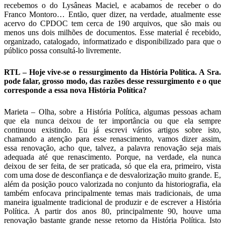
recebemos o do Lysâneas Maciel, e acabamos de receber o do
Franco Montoro… Então, quer dizer, na verdade, atualmente esse
acervo do CPDOC tem cerca de 190 arquivos, que são mais ou
menos uns dois milhões de documentos. Esse material é recebido,
organizado, catalogado, informatizado e disponibilizado para que o
público possa consultá-lo livremente.
RTL – Hoje vive-se o ressurgimento da História Política. A Sra.
pode falar, grosso modo, das razões desse ressurgimento e o que
corresponde a essa nova História Política?
Marieta – Olha, sobre a História Política, algumas pessoas acham
que ela nunca deixou de ter importância ou que ela sempre
continuou existindo. Eu já escrevi vários artigos sobre isto,
chamando a atenção para esse renascimento, vamos dizer assim,
essa renovação, acho que, talvez, a palavra renovação seja mais
adequada até que renascimento. Porque, na verdade, ela nunca
deixou de ser feita, de ser praticada, só que ela era, primeiro, vista
com uma dose de desconfiança e de desvalorização muito grande. E,
além da posição pouco valorizada no conjunto da historiografia, ela
também enfocava principalmente temas mais tradicionais, de uma
maneira igualmente tradicional de produzir e de escrever a História
Política. A partir dos anos 80, principalmente 90, houve uma
renovação bastante grande nesse retorno da História Política. Isto