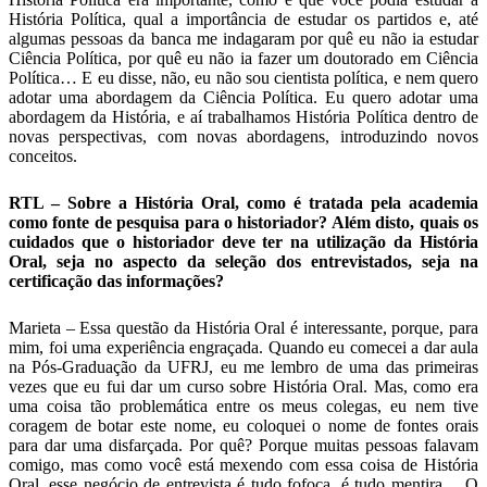
História Política, qual a importância de estudar os partidos e, até
algumas pessoas da banca me indagaram por quê eu não ia estudar
Ciência Política, por quê eu não ia fazer um doutorado em Ciência
Política… E eu disse, não, eu não sou cientista política, e nem quero
adotar uma abordagem da Ciência Política. Eu quero adotar uma
abordagem da História, e aí trabalhamos História Política dentro de
novas perspectivas, com novas abordagens, introduzindo novos
conceitos.
RTL – Sobre a História Oral, como é tratada pela academia
como fonte de pesquisa para o historiador? Além disto, quais os
cuidados que o historiador deve ter na utilização da História
Oral, seja no aspecto da seleção dos entrevistados, seja na
certificação das informações?
Marieta – Essa questão da História Oral é interessante, porque, para
mim, foi uma experiência engraçada. Quando eu comecei a dar aula
na Pós-Graduação da UFRJ, eu me lembro de uma das primeiras
vezes que eu fui dar um curso sobre História Oral. Mas, como era
uma coisa tão problemática entre os meus colegas, eu nem tive
coragem de botar este nome, eu coloquei o nome de fontes orais
para dar uma disfarçada. Por quê? Porque muitas pessoas falavam
comigo, mas como você está mexendo com essa coisa de História
Oral, esse negócio de entrevista é tudo fofoca, é tudo mentira… O