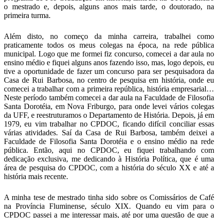
o mestrado e, depois, alguns anos mais tarde, o doutorado, na
primeira turma.
Além disto, no começo da minha carreira, trabalhei como
praticamente todos os meus colegas na época, na rede pública
municipal. Logo que me formei fiz concurso, comecei a dar aula no
ensino médio e fiquei alguns anos fazendo isso, mas, logo depois, eu
tive a oportunidade de fazer um concurso para ser pesquisadora da
Casa de Rui Barbosa, no centro de pesquisa em história, onde eu
comecei a trabalhar com a primeira república, história empresarial…
Neste período também comecei a dar aula na Faculdade de Filosofia
Santa Dorotéia, em Nova Friburgo, para onde levei vários colegas
da UFF, e reestruturamos o Departamento de História. Depois, já em
1979, eu vim trabalhar no CPDOC, ficando difícil conciliar essas
várias atividades. Saí da Casa de Rui Barbosa, também deixei a
Faculdade de Filosofia Santa Dorotéia e o ensino médio na rede
pública. Então, aqui no CPDOC, eu fiquei trabalhando com
dedicação exclusiva, me dedicando à História Política, que é uma
área de pesquisa do CPDOC, com a história do século XX e até a
história mais recente.
A minha tese de mestrado tinha sido sobre os Comissários de Café
na Província Fluminense, século XIX. Quando eu vim para o
CPDOC passei a me interessar mais, até por uma questão de que a