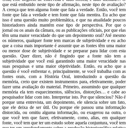
que está embutido neste tipo de afirmação, neste tipo de avaliação?
A crença que tem alguma fonte que fala a verdade. Então, você tem
fonte que fala a verdade e tem fonte que fala mentira. Eu acho que
isso é uma questão muito problemática, e que na atualidade poucos
historiadores ainda mantém esse tipo de perspectiva. Por que o
jornal ou os anais da câmara, ou as publicações oficiais, por que elas
têm uma maior veracidade do que um depoimento oral? Até mesmo
os números, qualquer fonte tem marcas de subjetividade e eu acho
que a coisa mais importante é assumir que as fontes têm uma maior
ou menor dose de subjetividade e se preparar para lidar com esta
questão. Quer dizer, não é fingindo que a fonte não tem a
subjetividade que você está garantindo uma maior veracidade nas
suas pesquisas e uma maior objetividade. Então, eu acho que a
questão é você enfrentar e, principalmente, se você trabalha com as
fontes orais, com a História Oral, introduzindo a questão da
memória, creio que existem instrumentos para, efetivamente, poder
fazer uma avaliação do material. Primeiro, assumindo que qualquer
memória ela tem esquecimentos, silêncios, distorções… e cabe ao
pesquisador lidar com isto. Interpretar isto. Por que silenciou? Não é
porque uma entrevista, um depoimento, ele silencia sobre um fato,
que ele deixa de ser útil. Ou porque ele passou uma informação
distorcida, ou omitiu alguma informação, ou exagerou na outra, o
que você tem que fazer, efetivamente, como, alias, em qualquer
fonte, você tem que ter um estudo sobre aquela conjuntura, você tem
que ter um aprofundamento sobre a produção historiográfica relativa