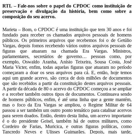
RTL – Fale-nos sobre o papel do CPDOC como instituição de
preservação e divulgação da história, bem como sobre a
composição do seu acervo.
Marieta – Bom, o CPDOC é uma instituição que tem 30 anos e foi
fundado para receber os chamados arquivos pessoais de homens
públicos. Os primeiros arquivos que recebemos foi o de Getúlio
Vargas, depois fomos recebendo vários outros arquivos pessoais de
figuras que atuaram na chamada Era Vargas. Ministros,
parlamentares, secretários de governo… pessoas como, por
exemplo, Oswaldo Aranha, Anísio Teixeira, Sousa Costa, José
Maria Victer, enfim, todas aquelas figuras que atuaram no período
começaram a doar os seus arquivos para cá. E, então, hoje temos
aqui um grande acervo, são cerca de dois milhões de documentos
que são recebidos a partir da constituição destes arquivos pessoais.
A partir da década de 80 o acervo do CPDOC começou a se ampliar
e a receber também outros tipos de documentos. Continuava sendo
de homens públicos, enfim, é até uma linha que a gente mantém,
mas o foco da Era Vargas se ampliou, o Regime Militar de 64
passou a ser também um outro ponto temático para catalisar acervos
para serem doados. Então, dentro desta linha, um acervo importante
é o do presidente Geisel, também há de outros militares, como
Cordeiro de Farias, Muricica, e outras figuras políticas, como
Tancredo Neves e Ulisses Guimarães. Depois, mais tarde,