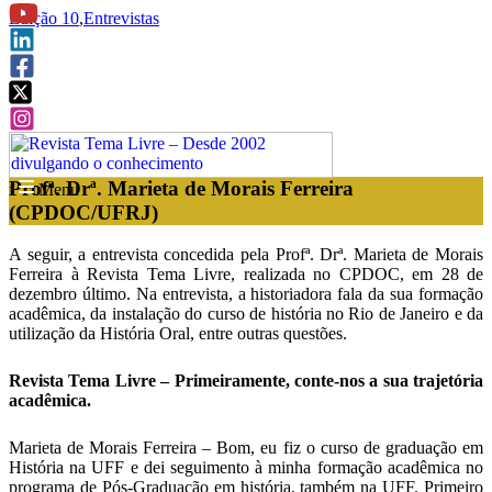
Edição 10
,
Entrevistas
Profª. Drª. Marieta de Morais Ferreira
f
Menu
(CPDOC/UFRJ)
A seguir, a entrevista concedida pela Profª. Drª. Marieta de Morais
Ferreira à Revista Tema Livre, realizada no CPDOC, em 28 de
dezembro último. Na entrevista, a historiadora fala da sua formação
acadêmica, da instalação do curso de história no Rio de Janeiro e da
utilização da História Oral, entre outras questões.
Revista Tema Livre – Primeiramente, conte-nos a sua trajetória
acadêmica.
Marieta de Morais Ferreira – Bom, eu fiz o curso de graduação em
História na UFF e dei seguimento à minha formação acadêmica no
programa de Pós-Graduação em história, também na UFF. Primeiro