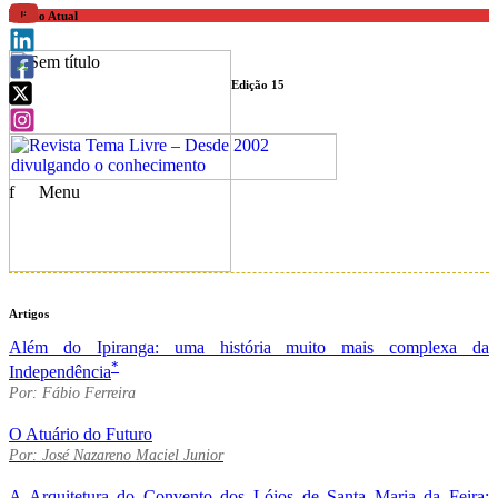
Edição Atual
Edição 15
f
Menu
Artigos
Além do Ipiranga: uma história muito mais complexa da
*
Independência
Por: Fábio Ferreira
O Atuário do Futuro
Por: José Nazareno Maciel Junior
A Arquitetura do Convento dos Lóios de Santa Maria da Feira: