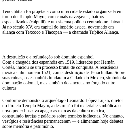
Tenochtitlan foi projetada como uma cidade-estado organizada em
torno do Templo Mayor, com canais navegáveis, bairros
especializados (calpulli), e um sistema político centrado no tlatoani.
Já no século XV, era capital do império asteca, governado em
aliança com Texcoco e Tlacopan — a chamada Tríplice Aliança.
A destruição e a refundação sob domínio espanhol
Com a chegada dos espanhóis em 1519, liderados por Hernán
Cortés, iniciou-se um processo brutal de conquista. A resistência
mexica culminou em 1521, com a destruição de Tenochtitlan. Sobre
suas ruínas, os espanhóis fundaram a Cidade do México, símbolo da
dominação colonial, mas também do sincretismo forçado entre
culturas.
Conforme demonstra o arqueólogo Leonardo López Luján, diretor
do Projeto Templo Mayor, a destruição foi material e simbólica: o
novo poder buscava apagar as marcas da cultura mexica,
construindo igrejas e palácios sobre templos indígenas. No entanto,
vestígios e resistências permaneceram — e alimentam hoje debates
sobre memória e patrimônio.