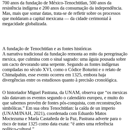
700 anos da fundação de México-Tenochtitlan, 500 anos da
resistência indígena e 200 anos da consumação da independência.
Mas, mais que somar datas, trata-se de refletir sobre os processos
que moldaram a capital mexicana — da cidade cerimonial à
megacidade globalizada.
A fundação de Tenochtitlan e as fontes históricas
A narrativa tradicional da fundação remonta ao mito da peregrinação
mexica, que culmina com o sinal sagrado: uma águia pousada sobre
um cacto devorando uma serpente. Segundo as fontes indígenas
compiladas no século XVI, como o Códice Boturini e o relato de
Chimalpahin, esse evento ocorreu em 1325, embora haja
divergências entre os estudiosos quanto à precisão cronológica.
O historiador Miguel Pastrana, da UNAM, observa que “os mexicas
não datavam os eventos segundo o calendário europeu, e muito do
que sabemos provém de fontes pós-conquista, com reconstruções
simbólicas.” Em sua obra Tenochtitlan: la caída de un imperio
(UNAM/INAH, 2021), coordenada com Eduardo Matos
Moctezuma e María Castañeda de la Paz, Pastrana adverte para o
risco de tratar 1325 como data exata: “é antes uma referência
político-cultural.”