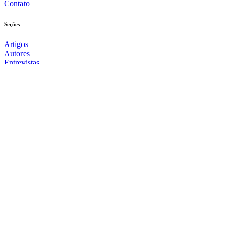
Contato
Seções
Artigos
Autores
Entrevistas
Exposição Virtual de Fotografia
Eventos
Tema Livre Especial
Notícias
Envie seu Artigo
Oportunidades
Mais
TV Tema Livre
Hoje na História
Podcast
Livros
Sala de aula: História