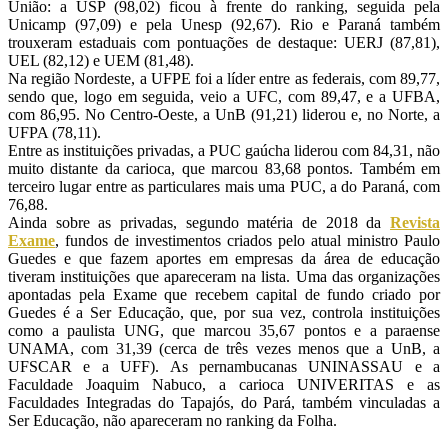
União: a USP (98,02) ficou à frente do ranking, seguida pela
Unicamp (97,09) e pela Unesp (92,67). Rio e Paraná também
trouxeram estaduais com pontuações de destaque: UERJ (87,81),
UEL (82,12) e UEM (81,48).
Na região Nordeste, a UFPE foi a líder entre as federais, com 89,77,
sendo que, logo em seguida, veio a UFC, com 89,47, e a UFBA,
com 86,95. No Centro-Oeste, a UnB (91,21) liderou e, no Norte, a
UFPA (78,11).
Entre as instituições privadas, a PUC gaúcha liderou com 84,31, não
muito distante da carioca, que marcou 83,68 pontos. Também em
terceiro lugar entre as particulares mais uma PUC, a do Paraná, com
76,88.
Ainda sobre as privadas, segundo matéria de 2018 da
Revista
Exame
, fundos de investimentos criados pelo atual ministro Paulo
Guedes e que fazem aportes em empresas da área de educação
tiveram instituições que apareceram na lista. Uma das organizações
apontadas pela Exame que recebem capital de fundo criado por
Guedes é a Ser Educação, que, por sua vez, controla instituições
como a paulista UNG, que marcou 35,67 pontos e a paraense
UNAMA, com 31,39 (cerca de três vezes menos que a UnB, a
UFSCAR e a UFF). As pernambucanas UNINASSAU e a
Faculdade Joaquim Nabuco, a carioca UNIVERITAS e as
Faculdades Integradas do Tapajós, do Pará, também vinculadas a
Ser Educação, não apareceram no ranking da Folha.