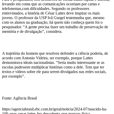
levando em conta que as comunicações ocorriam por cartas e
telefonemas,com dificuldades. Segundo os professores
entrevistados, a história de César Lattes deve inspirar os mais
jovens. O professor da USP Ivã Gurgel testemunha que, mesmo
com os alunos na graduação, há quem não conheça quem foi o
pesquisador. “A gente precisa fazer um trabalho de preservação de
memória e de divulgação”, considera.
A trajetória do homem que resolveu defender a ciência poderia, de
acordo com Antonio Videira, ser exemplo, porque Lattes
demonstrava ideais nacionalistas. “Seria muito interessante se as
escolas pudessem multiplicar histórias como a dele. Tem que ter
textos e vídeos sobre ele para serem divulgados nas redes sociais,
por exemplo”.
Fonte: Agência Brasil
https://agenciabrasil.ebc.com.br/geral/noticia/2024-07/nascido-ha-
100-anos-cesar-lattes-fez-descoberta-que-marcou-fisica