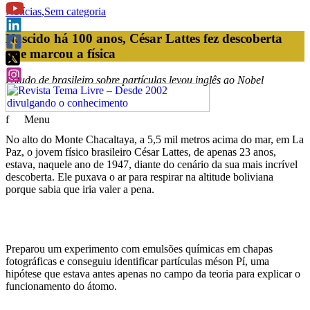
Notícias
,
Sem categoria
Nascido há 100 anos, César Lattes fez descoberta
que marcou a física
Estudo de brasileiro sobre partículas levou inglês ao Nobel
f
Menu
No alto do Monte Chacaltaya, a 5,5 mil metros acima do mar, em La
Paz, o jovem físico brasileiro César Lattes, de apenas 23 anos,
estava, naquele ano de 1947, diante do cenário da sua mais incrível
descoberta. Ele puxava o ar para respirar na altitude boliviana
porque sabia que iria valer a pena.
Preparou um experimento com emulsões químicas em chapas
fotográficas e conseguiu identificar partículas méson Pí, uma
hipótese que estava antes apenas no campo da teoria para explicar o
funcionamento do átomo.