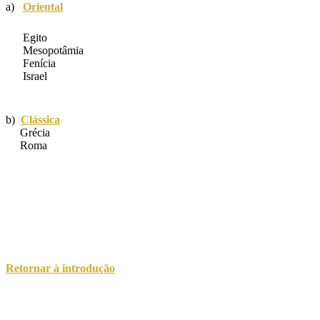
a)
Oriental
Egito
Mesopotâmia
Fenícia
Israel
b)
Clássica
Grécia
Roma
Retornar à introdução