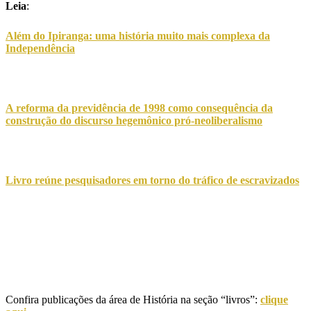
Leia
:
Além do Ipiranga: uma história muito mais complexa da
Independência
A reforma da previdência de 1998 como consequência da
construção do discurso hegemônico pró-neoliberalismo
Livro reúne pesquisadores em torno do tráfico de escravizados
Confira publicações da área de História na seção “livros”:
clique