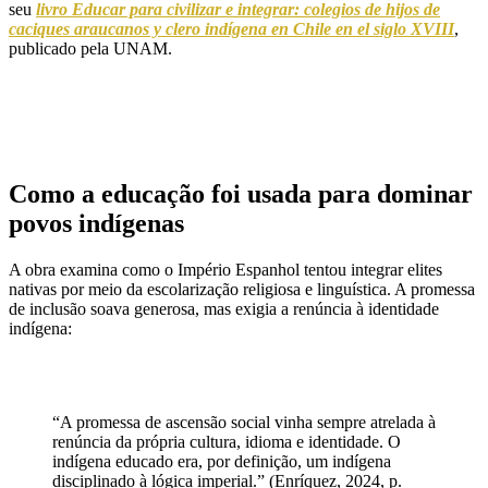
seu
livro
Educar para civilizar e integrar: colegios de hijos de
caciques araucanos y clero indígena en Chile en el siglo XVIII
,
publicado pela UNAM.
Como a educação foi usada para dominar
povos indígenas
A obra examina como o Império Espanhol tentou integrar elites
nativas por meio da escolarização religiosa e linguística. A promessa
de inclusão soava generosa, mas exigia a renúncia à identidade
indígena:
“A promessa de ascensão social vinha sempre atrelada à
renúncia da própria cultura, idioma e identidade. O
indígena educado era, por definição, um indígena
disciplinado à lógica imperial.” (Enríquez, 2024, p.