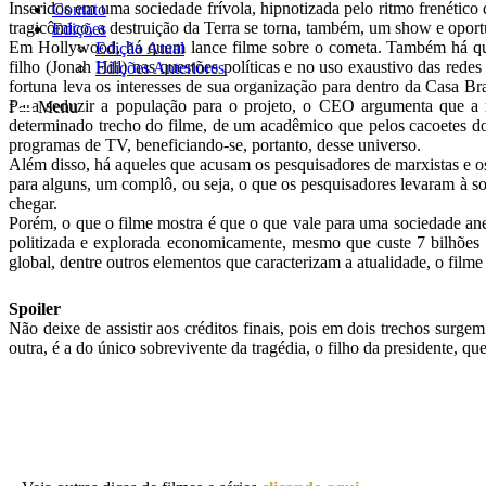
Inseridos em uma sociedade frívola, hipnotizada pelo ritmo frenético 
Contato
tragicômico, a destruição da Terra se torna, também, um show e oport
Edições
Em Hollywood, há quem lance filme sobre o cometa. Também há quem
Edição Atual
filho (Jonah Hill) nas questões políticas e no uso exaustivo das red
Edições Anteriores
fortuna leva os interesses de sua organização para dentro da Casa B
Para seduzir a população para o projeto, o CEO argumenta que a
f
Menu
determinado trecho do filme, de um acadêmico que pelos cacoetes do 
programas de TV, beneficiando-se, portanto, desse universo.
Além disso, há aqueles que acusam os pesquisadores de marxistas e o
para alguns, um complô, ou seja, o que os pesquisadores levaram à so
chegar.
Porém, o que o filme mostra é que o que vale para uma sociedade ane
politizada e explorada economicamente, mesmo que custe 7 bilhões d
global, dentre outros elementos que caracterizam a atualidade, o filme 
Spoiler
Não deixe de assistir aos créditos finais, pois em dois trechos surg
outra, é a do único sobrevivente da tragédia, o filho da presidente, qu