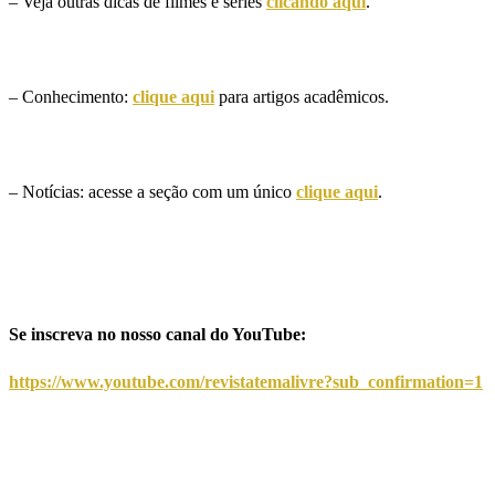
– Veja outras dicas de filmes e séries
clicando aqui
.
– Conhecimento:
clique aqui
para artigos acadêmicos.
– Notícias: acesse a seção com um único
clique aqui
.
Se inscreva no nosso canal do YouTube:
https://www.youtube.com/revistatemalivre?sub_confirmation=1