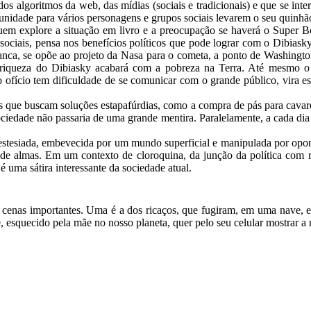
dos algoritmos da web, das mídias (sociais e tradicionais) e que se int
unidade para vários personagens e grupos sociais levarem o seu quinhã
 explore a situação em livro e a preocupação se haverá o Super Bo
es sociais, pensa nos benefícios políticos que pode lograr com o Dibia
ranca, se opõe ao projeto da Nasa para o cometa, a ponto de Washington
 riqueza do Dibiasky acabará com a pobreza na Terra. Até mesmo o
ofício tem dificuldade de se comunicar com o grande público, vira est
s que buscam soluções estapafúrdias, como a compra de pás para cavar
ciedade não passaria de uma grande mentira. Paralelamente, a cada dia 
stesiada, embevecida por um mundo superficial e manipulada por oportu
e almas. Em um contexto de cloroquina, da junção da política com red
é uma sátira interessante da sociedade atual.
em cenas importantes. Uma é a dos ricaços, que fugiram, em uma nave, e
e, esquecido pela mãe no nosso planeta, quer pelo seu celular mostrar a 