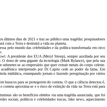
os últimos dias de 2021 e traz ao público uma tragédia: pesquisadores
 com a Terra e destruirá a vida no planeta.
eressa pelo mundo das celebridades e da política transformada em circo
o.
wl. A presidente dos EUA (Meryl Streep), sempre auxiliada por seu
sky. O dono de uma gigante da tecnologia (Mark Rylance), que pela sua
 submeter-se ao empresário que quer extrair metais do corpo celeste.
 acadêmico interpretado por Di Caprio cede ao poder da fama. Em
rela midiática, estampando jornais e fazendo peregrinação por vários
em buracos para se protegerem do cometa. O que a ciência detectou é,
o cometa aproxima-se e o risco de extinção da vida na Terra está para
nistas são os benefícios obtidos via uma tragédia anunciada, que foi
es sociais, políticos e celebridades toscas, fake news, aquecimento