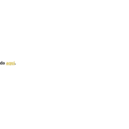
ando
aqui
.