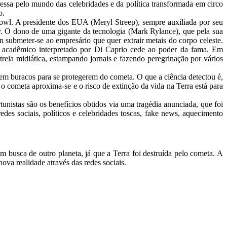
eressa pelo mundo das celebridades e da política transformada em circo
o.
wl. A presidente dos EUA (Meryl Streep), sempre auxiliada por seu
sky. O dono de uma gigante da tecnologia (Mark Rylance), que pela sua
 submeter-se ao empresário que quer extrair metais do corpo celeste.
 acadêmico interpretado por Di Caprio cede ao poder da fama. Em
rela midiática, estampando jornais e fazendo peregrinação por vários
em buracos para se protegerem do cometa. O que a ciência detectou é,
o cometa aproxima-se e o risco de extinção da vida na Terra está para
nistas são os benefícios obtidos via uma tragédia anunciada, que foi
es sociais, políticos e celebridades toscas, fake news, aquecimento
m busca de outro planeta, já que a Terra foi destruída pelo cometa. A
nova realidade através das redes sociais.