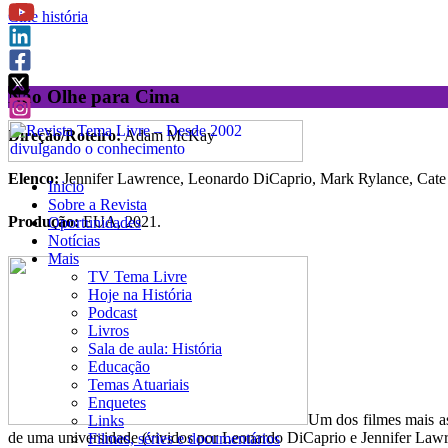
Cine história
Não Olhe para Cima
Direção/Roteiro:
Adam McKay
Elenco:
Jennifer Lawrence, Leonardo DiCaprio, Mark Rylance, Cate 
Inicio
Sobre a Revista
Produção:
EUA, 2021.
Oportunidades
Notícias
Mais
TV Tema Livre
Hoje na História
Podcast
Livros
Sala de aula: História
Educação
Temas Atuariais
Enquetes
Um dos filmes mais as
Links
de uma universidade (vividos por Leonardo DiCaprio e Jennifer Lawre
Filmes, séries e documentários