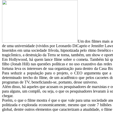
Um dos filmes mais as
de uma universidade (vividos por Leonardo DiCaprio e Jennifer Lawre
Inseridos em uma sociedade frívola, hipnotizada pelo ritmo frenético 
tragicômico, a destruição da Terra se torna, também, um show e oport
Em Hollywood, há quem lance filme sobre o cometa. Também há quem
filho (Jonah Hill) nas questões políticas e no uso exaustivo das red
fortuna leva os interesses de sua organização para dentro da Casa B
Para seduzir a população para o projeto, o CEO argumenta que a
determinado trecho do filme, de um acadêmico que pelos cacoetes do 
programas de TV, beneficiando-se, portanto, desse universo.
Além disso, há aqueles que acusam os pesquisadores de marxistas e o
para alguns, um complô, ou seja, o que os pesquisadores levaram à so
chegar.
Porém, o que o filme mostra é que o que vale para uma sociedade ane
politizada e explorada economicamente, mesmo que custe 7 bilhões d
global, dentre outros elementos que caracterizam a atualidade, o filme 