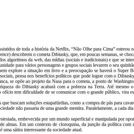
sistidos de toda a história da Netflix, “Não Olhe para Cima” estreou n
nce) descobrem o cometa Dibiasky, que, em poucas semanas, se chocará
dos algoritmos da web, das mídias (sociais e tradicionais) e que se int
unidade para vários personagens e grupos sociais levarem o seu quinhã
 explore a situação em livro e a preocupação se haverá o Super Bo
es sociais, pensa nos benefícios políticos que pode lograr com o Dibia
ranca, se opõe ao projeto da Nasa para o cometa, a ponto de Washington
 riqueza do Dibiasky acabará com a pobreza na Terra. Até mesmo o
ofício tem dificuldade de se comunicar com o grande público, vira est
s que buscam soluções estapafúrdias, como a compra de pás para cavar
ciedade não passaria de uma grande mentira. Paralelamente, a cada dia 
stesiada, embevecida por um mundo superficial e manipulada por oportu
e almas. Em um contexto de cloroquina, da junção da política com red
é uma sátira interessante da sociedade atual.