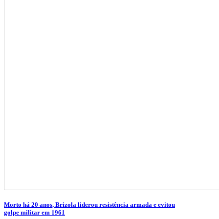
Morto há 20 anos, Brizola liderou resistência armada e evitou
golpe militar em 1961