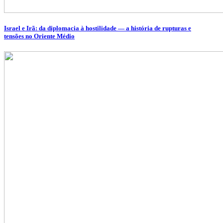
Israel e Irã: da diplomacia à hostilidade — a história de rupturas e
tensões no Oriente Médio