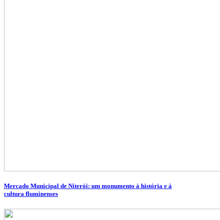
Mercado Municipal de Niterói: um monumento à história e à
cultura fluminenses