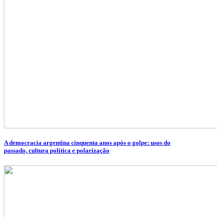
A democracia argentina cinquenta anos após o golpe: usos do
passado, cultura política e polarização