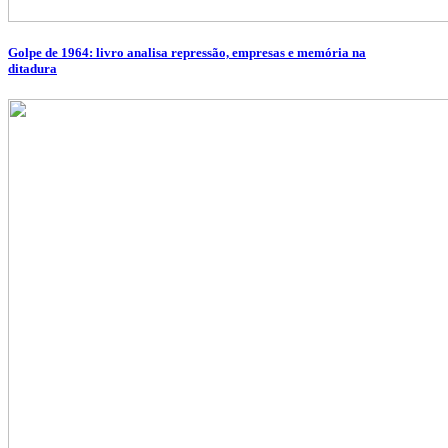
Golpe de 1964: livro analisa repressão, empresas e memória na
ditadura