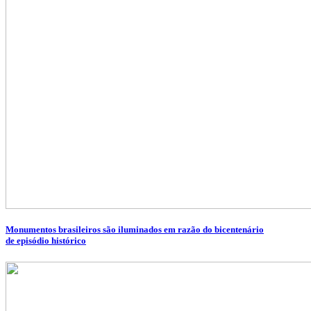
Monumentos brasileiros são iluminados em razão do bicentenário
de episódio histórico