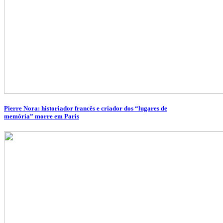
Pierre Nora: historiador francês e criador dos “lugares de
memória” morre em Paris