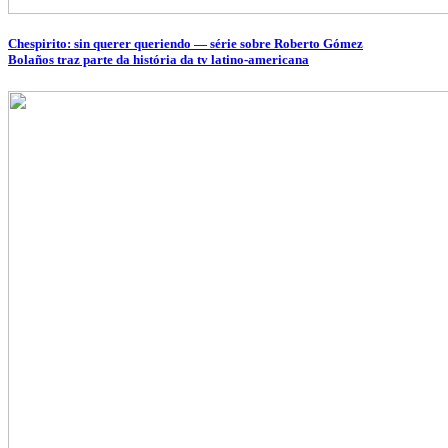
Chespirito: sin querer queriendo — série sobre Roberto Gómez
Bolaños traz parte da história da tv latino-americana