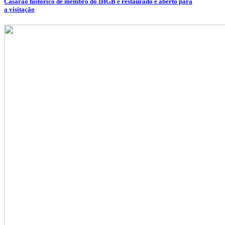
Casarão histórico de membro do IHGB é restaurado e aberto para
a visitação