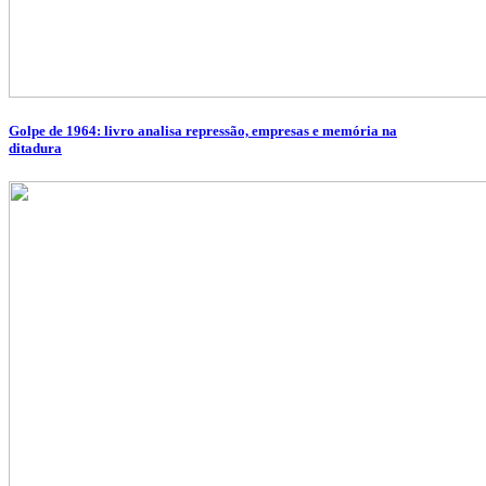
Golpe de 1964: livro analisa repressão, empresas e memória na
ditadura