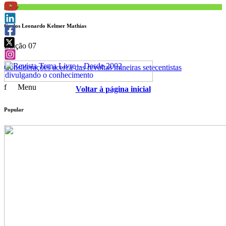
Autor
Carlos Leonardo Kelmer Mathias
Edição 07
Considerações acerca das revoltas mineiras setecentistas
f
Menu
Voltar à página inicial
Popular