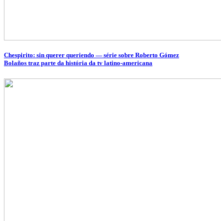
Chespirito: sin querer queriendo — série sobre Roberto Gómez
Bolaños traz parte da história da tv latino-americana