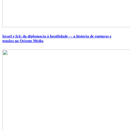
Israel e Irã: da diplomacia à hostilidade — a história de rupturas e
tensões no Oriente Médio