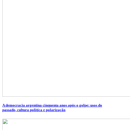
A democracia argentina cinquenta anos após o golpe: usos do
passado, cultura política e polarização