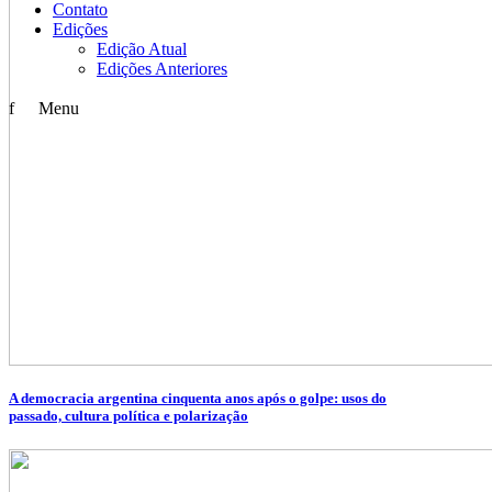
Contato
Edições
Edição Atual
Edições Anteriores
f
Menu
A democracia argentina cinquenta anos após o golpe: usos do
passado, cultura política e polarização