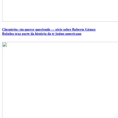
Chespirito: sin querer queriendo — série sobre Roberto Gómez
Bolaños traz parte da história da tv latino-americana