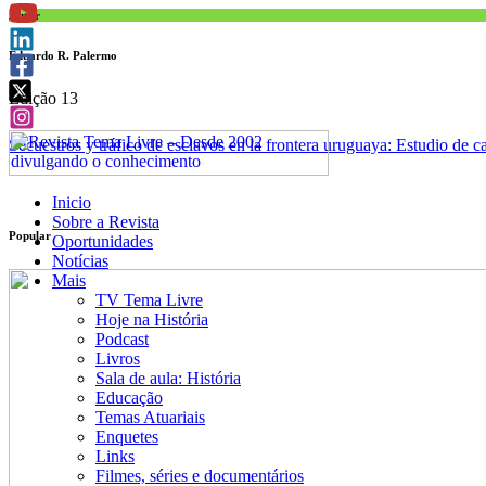
Autor
Eduardo R. Palermo
Edição 13
Secuestros y tráfico de esclavos en la frontera uruguaya: Estudio de c
Inicio
Sobre a Revista
Popular
Oportunidades
Notícias
Mais
TV Tema Livre
Hoje na História
Podcast
Livros
Sala de aula: História
Educação
Temas Atuariais
Enquetes
Links
Filmes, séries e documentários