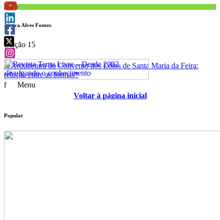
Autor
Jéssica Alves Fontes
Edição 15
A Arquitetura do Convento dos Lóios de Santa Maria da Feira:
relação entre as formas*
f
Menu
Voltar à página inicial
Popular