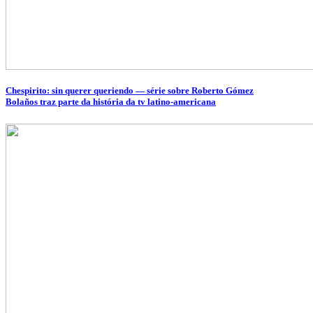
Chespirito: sin querer queriendo — série sobre Roberto Gómez
Bolaños traz parte da história da tv latino-americana