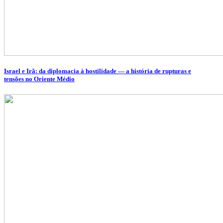
Israel e Irã: da diplomacia à hostilidade — a história de rupturas e
tensões no Oriente Médio