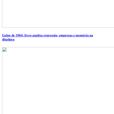
Golpe de 1964: livro analisa repressão, empresas e memória na
ditadura