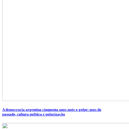
A democracia argentina cinquenta anos após o golpe: usos do
passado, cultura política e polarização