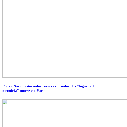
Pierre Nora: historiador francês e criador dos “lugares de
memória” morre em Paris