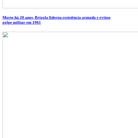
Morto há 20 anos, Brizola liderou resistência armada e evitou
golpe militar em 1961