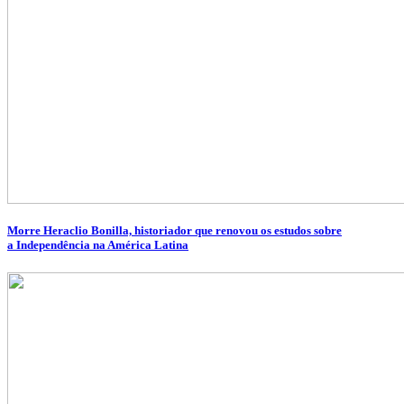
Morre Heraclio Bonilla, historiador que renovou os estudos sobre
a Independência na América Latina