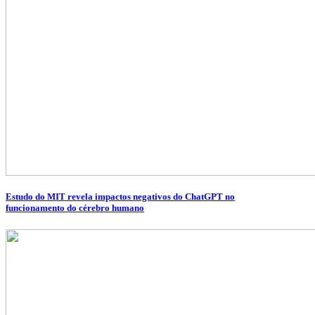
Estudo do MIT revela impactos negativos do ChatGPT no
funcionamento do cérebro humano