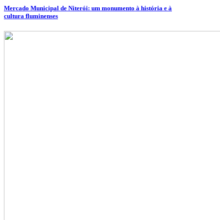
Mercado Municipal de Niterói: um monumento à história e à
cultura fluminenses