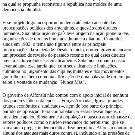
na qual se propunha reconstruir a república nos moldes de uma
democracia pluralista.
Esse projeto logo incorporou um tema até então ausente das
preocupações políticas dos argentinos, a questão dos direitos
humanos. Sua introdução no país teve origem na ação pioneira das
organizações de direitos humanos durante a ditadura. Contudo,
ainda em 1983, o tema não figurava entre as principais
preocupações da sociedade. Desde o início, o novo governo encarou
um processo de revisão do passado recente no qual esses direitos
haviam sido violados sistematicamente. Sabemos o quanto custou
levar adiante essa tarefa que, com seus alcances e limitações,
culminou no julgamento das cúpulas militares e dos movimentos
guerrilheiros, bem como na afirmação de uma palavra de ordem que
selou a vontade de mudança: “Nunca Más”.
O governo de Alfonsín não contou com o apoio inicial de nenhum
dos poderes fáticos da época – Forças Armadas, Igreja, grandes
grupos econômicos, sindicatos –, nem de boa parte do principal
partido de oposição. Para contrabalançar essas desvantagens, o
presidente apelou diretamente à população e buscou aproximar-se de
setores políticos como o núcleo renovador do peronismo, que se
somaram à pregação democrática. Isso permitiu a Alfonsín contornar
alguns dos ataques mais duros contra si, incluindo aí as pressões de