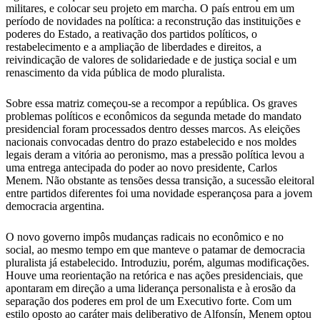
militares, e colocar seu projeto em marcha. O país entrou em um
período de novidades na política: a reconstrução das instituições e
poderes do Estado, a reativação dos partidos políticos, o
restabelecimento e a ampliação de liberdades e direitos, a
reivindicação de valores de solidariedade e de justiça social e um
renascimento da vida pública de modo pluralista.
Sobre essa matriz começou-se a recompor a república. Os graves
problemas políticos e econômicos da segunda metade do mandato
presidencial foram processados dentro desses marcos. As eleições
nacionais convocadas dentro do prazo estabelecido e nos moldes
legais deram a vitória ao peronismo, mas a pressão política levou a
uma entrega antecipada do poder ao novo presidente, Carlos
Menem. Não obstante as tensões dessa transição, a sucessão eleitoral
entre partidos diferentes foi uma novidade esperançosa para a jovem
democracia argentina.
O novo governo impôs mudanças radicais no econômico e no
social, ao mesmo tempo em que manteve o patamar de democracia
pluralista já estabelecido. Introduziu, porém, algumas modificações.
Houve uma reorientação na retórica e nas ações presidenciais, que
apontaram em direção a uma liderança personalista e à erosão da
separação dos poderes em prol de um Executivo forte. Com um
estilo oposto ao caráter mais deliberativo de Alfonsín, Menem optou