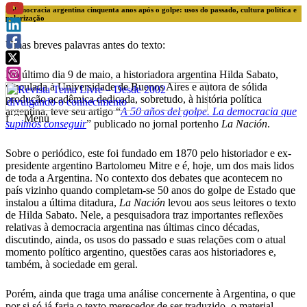
A democracia argentina cinquenta anos após o golpe: usos do passado, cultura política e
polarização
Umas breves palavras antes do texto:
No último dia 9 de maio, a historiadora argentina Hilda Sabato,
vinculada à Universidade de Buenos Aires e autora de sólida
produção acadêmica dedicada, sobretudo, à história política
argentina, teve seu artigo “
A 50 años del golpe. La democracia que
f
Menu
supimos conseguir
” publicado no jornal portenho
La Nación
.
Sobre o periódico, este foi fundado em 1870 pelo historiador e ex-
presidente argentino Bartolomeu Mitre e é, hoje, um dos mais lidos
de toda a Argentina. No contexto dos debates que acontecem no
país vizinho quando completam-se 50 anos do golpe de Estado que
instalou a última ditadura,
La Nación
levou aos seus leitores o texto
de Hilda Sabato. Nele, a pesquisadora traz importantes reflexões
relativas à democracia argentina nas últimas cinco décadas,
discutindo, ainda, os usos do passado e suas relações com o atual
momento político argentino, questões caras aos historiadores e,
também, à sociedade em geral.
Porém, ainda que traga uma análise concernente à Argentina, o que
por si só já faria o texto merecedor de ser traduzido, o material