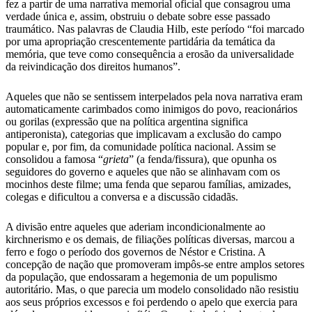
fez a partir de uma narrativa memorial oficial que consagrou uma
verdade única e, assim, obstruiu o debate sobre esse passado
traumático. Nas palavras de Claudia Hilb, este período “foi marcado
por uma apropriação crescentemente partidária da temática da
memória, que teve como consequência a erosão da universalidade
da reivindicação dos direitos humanos”.
Aqueles que não se sentissem interpelados pela nova narrativa eram
automaticamente carimbados como inimigos do povo, reacionários
ou gorilas (expressão que na política argentina significa
antiperonista), categorias que implicavam a exclusão do campo
popular e, por fim, da comunidade política nacional. Assim se
consolidou a famosa “
grieta
” (a fenda/fissura), que opunha os
seguidores do governo e aqueles que não se alinhavam com os
mocinhos deste filme; uma fenda que separou famílias, amizades,
colegas e dificultou a conversa e a discussão cidadãs.
A divisão entre aqueles que aderiam incondicionalmente ao
kirchnerismo e os demais, de filiações políticas diversas, marcou a
ferro e fogo o período dos governos de Néstor e Cristina. A
concepção de nação que promoveram impôs-se entre amplos setores
da população, que endossaram a hegemonia de um populismo
autoritário. Mas, o que parecia um modelo consolidado não resistiu
aos seus próprios excessos e foi perdendo o apelo que exercia para