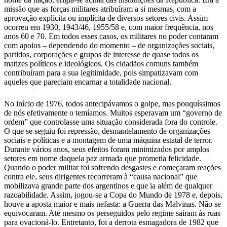
missão que as forças militares atribuíram a si mesmas, com a
aprovação explícita ou implícita de diversos setores civis. Assim
ocorreu em 1930, 1943/46, 1955/58 e, com maior frequência, nos
anos 60 e 70. Em todos esses casos, os militares no poder contaram
com apoios – dependendo do momento – de organizações sociais,
partidos, corporações e grupos de interesse de quase todos os
matizes políticos e ideológicos. Os cidadãos comuns também
contribuíram para a sua legitimidade, pois simpatizavam com
aqueles que pareciam encarnar a totalidade nacional.
No início de 1976, todos antecipávamos o golpe, mas pouquíssimos
de nós efetivamente o temíamos. Muitos esperavam um “governo de
ordem” que controlasse uma situação considerada fora do controle.
O que se seguiu foi repressão, desmantelamento de organizações
sociais e políticas e a montagem de uma máquina estatal de terror.
Durante vários anos, seus efeitos foram minimizados por amplos
setores em nome daquela paz armada que prometia felicidade.
Quando o poder militar foi sofrendo desgastes e começaram reações
contra ele, seus dirigentes recorreram à “causa nacional” que
mobilizava grande parte dos argentinos e que ia além de qualquer
razoabilidade. Assim, jogou-se a Copa do Mundo de 1978 e, depois,
houve a aposta maior e mais nefasta: a Guerra das Malvinas. Não se
equivocaram. Até mesmo os perseguidos pelo regime saíram às ruas
para ovacioná-lo. Entretanto, foi a derrota esmagadora de 1982 que