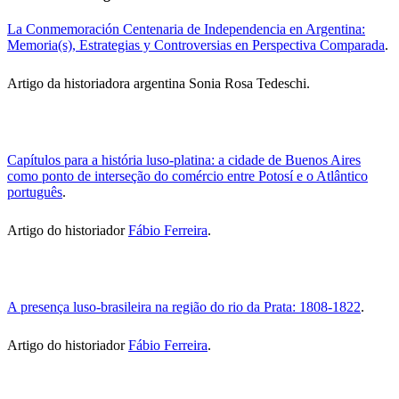
La Conmemoración Centenaria de Independencia en Argentina:
Memoria(s), Estrategias y Controversias en Perspectiva Comparada
.
Artigo da historiadora argentina Sonia Rosa Tedeschi.
Capítulos para a história luso-platina: a cidade de Buenos Aires
como ponto de interseção do comércio entre Potosí e o Atlântico
português
.
Artigo do historiador
Fábio Ferreira
.
A presença luso-brasileira na região do rio da Prata: 1808-1822
.
Artigo do historiador
Fábio Ferreira
.