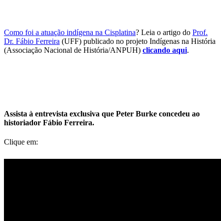
Como foi a atuação indígena na Cisplatina
? Leia o artigo do
Prof.
Dr. Fábio Ferreira
(UFF) publicado no projeto Indígenas na História
(Associação Nacional de História/ANPUH)
clicando aqui
.
Assista à entrevista exclusiva que Peter Burke concedeu ao
historiador Fábio Ferreira.
Clique em: