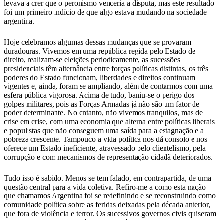
levava a crer que o peronismo venceria a disputa, mas este resultado
foi um primeiro indício de que algo estava mudando na sociedade
argentina.
Hoje celebramos algumas dessas mudanças que se provaram
duradouras. Vivemos em uma república regida pelo Estado de
direito, realizam-se eleições periodicamente, as sucessões
presidenciais têm alternância entre forças políticas distintas, os três
poderes do Estado funcionam, liberdades e direitos continuam
vigentes e, ainda, foram se ampliando, além de contarmos com uma
esfera pública vigorosa. Acima de tudo, baniu-se o perigo dos
golpes militares, pois as Forças Armadas já não são um fator de
poder determinante. No entanto, não vivemos tranquilos, mas de
crise em crise, com uma economia que alterna entre políticas liberais
e populistas que não conseguem uma saída para a estagnação e a
pobreza crescente. Tampouco a vida política nos dá consolo e nos
oferece um Estado ineficiente, atravessado pelo clientelismo, pela
corrupção e com mecanismos de representação cidadã deteriorados.
Tudo isso é sabido. Menos se tem falado, em contrapartida, de uma
questão central para a vida coletiva. Refiro-me a como esta nação
que chamamos Argentina foi se redefinindo e se reconstruindo como
comunidade política sobre as feridas deixadas pela década anterior,
que fora de violência e terror. Os sucessivos governos civis quiseram