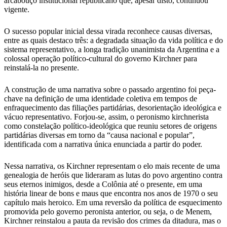
arcabouço institucional republicano que, apesar disto, continuou
vigente.
O sucesso popular inicial dessa virada reconhece causas diversas,
entre as quais destaco três: a degradada situação da vida política e do
sistema representativo, a longa tradição unanimista da Argentina e a
colossal operação político-cultural do governo Kirchner para
reinstalá-la no presente.
A construção de uma narrativa sobre o passado argentino foi peça-
chave na definição de uma identidade coletiva em tempos de
enfraquecimento das filiações partidárias, desorientação ideológica e
vácuo representativo. Forjou-se, assim, o peronismo kirchnerista
como constelação político-ideológica que reuniu setores de origens
partidárias diversas em torno da “causa nacional e popular”,
identificada com a narrativa única enunciada a partir do poder.
Nessa narrativa, os Kirchner representam o elo mais recente de uma
genealogia de heróis que lideraram as lutas do povo argentino contra
seus eternos inimigos, desde a Colônia até o presente, em uma
história linear de bons e maus que encontra nos anos de 1970 o seu
capítulo mais heroico. Em uma reversão da política de esquecimento
promovida pelo governo peronista anterior, ou seja, o de Menem,
Kirchner reinstalou a pauta da revisão dos crimes da ditadura, mas o