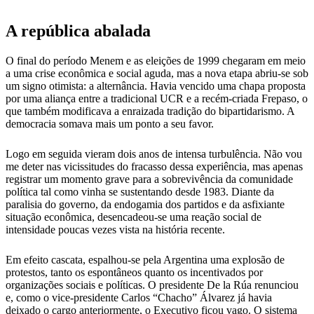
A república abalada
O final do período Menem e as eleições de 1999 chegaram em meio
a uma crise econômica e social aguda, mas a nova etapa abriu-se sob
um signo otimista: a alternância. Havia vencido uma chapa proposta
por uma aliança entre a tradicional UCR e a recém-criada Frepaso, o
que também modificava a enraizada tradição do bipartidarismo. A
democracia somava mais um ponto a seu favor.
Logo em seguida vieram dois anos de intensa turbulência. Não vou
me deter nas vicissitudes do fracasso dessa experiência, mas apenas
registrar um momento grave para a sobrevivência da comunidade
política tal como vinha se sustentando desde 1983. Diante da
paralisia do governo, da endogamia dos partidos e da asfixiante
situação econômica, desencadeou-se uma reação social de
intensidade poucas vezes vista na história recente.
Em efeito cascata, espalhou-se pela Argentina uma explosão de
protestos, tanto os espontâneos quanto os incentivados por
organizações sociais e políticas. O presidente De la Rúa renunciou
e, como o vice-presidente Carlos “Chacho” Álvarez já havia
deixado o cargo anteriormente, o Executivo ficou vago. O sistema