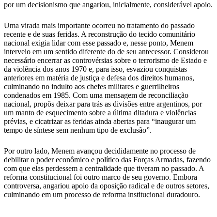
por um decisionismo que angariou, inicialmente, considerável apoio.
Uma virada mais importante ocorreu no tratamento do passado
recente e de suas feridas. A reconstrução do tecido comunitário
nacional exigia lidar com esse passado e, nesse ponto, Menem
interveio em um sentido diferente do de seu antecessor. Considerou
necessário encerrar as controvérsias sobre o terrorismo de Estado e
da violência dos anos 1970 e, para isso, esvaziou conquistas
anteriores em matéria de justiça e defesa dos direitos humanos,
culminando no indulto aos chefes militares e guerrilheiros
condenados em 1985. Com uma mensagem de reconciliação
nacional, propôs deixar para trás as divisões entre argentinos, por
um manto de esquecimento sobre a última ditadura e violências
prévias, e cicatrizar as feridas ainda abertas para “inaugurar um
tempo de síntese sem nenhum tipo de exclusão”.
Por outro lado, Menem avançou decididamente no processo de
debilitar o poder econômico e político das Forças Armadas, fazendo
com que elas perdessem a centralidade que tiveram no passado. A
reforma constitucional foi outro marco de seu governo. Embora
controversa, angariou apoio da oposição radical e de outros setores,
culminando em um processo de reforma institucional duradouro.