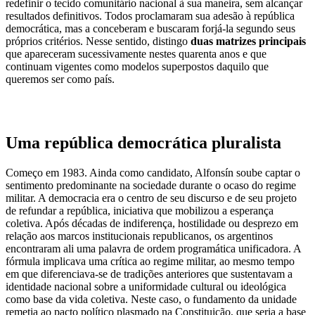
redefinir o tecido comunitário nacional à sua maneira, sem alcançar
resultados definitivos. Todos proclamaram sua adesão à república
democrática, mas a conceberam e buscaram forjá-la segundo seus
próprios critérios. Nesse sentido, distingo
duas matrizes principais
que apareceram sucessivamente nestes quarenta anos e que
continuam vigentes como modelos superpostos daquilo que
queremos ser como país.
Uma república democrática pluralista
Começo em 1983. Ainda como candidato, Alfonsín soube captar o
sentimento predominante na sociedade durante o ocaso do regime
militar. A democracia era o centro de seu discurso e de seu projeto
de refundar a república, iniciativa que mobilizou a esperança
coletiva. Após décadas de indiferença, hostilidade ou desprezo em
relação aos marcos institucionais republicanos, os argentinos
encontraram ali uma palavra de ordem programática unificadora. A
fórmula implicava uma crítica ao regime militar, ao mesmo tempo
em que diferenciava-se de tradições anteriores que sustentavam a
identidade nacional sobre a uniformidade cultural ou ideológica
como base da vida coletiva. Neste caso, o fundamento da unidade
remetia ao pacto político plasmado na Constituição, que seria a base