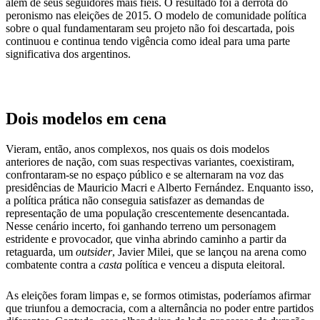
além de seus seguidores mais fiéis. O resultado foi a derrota do
peronismo nas eleições de 2015. O modelo de comunidade política
sobre o qual fundamentaram seu projeto não foi descartada, pois
continuou e continua tendo vigência como ideal para uma parte
significativa dos argentinos.
Dois modelos em cena
Vieram, então, anos complexos, nos quais os dois modelos
anteriores de nação, com suas respectivas variantes, coexistiram,
confrontaram-se no espaço público e se alternaram na voz das
presidências de Mauricio Macri e Alberto Fernández. Enquanto isso,
a política prática não conseguia satisfazer as demandas de
representação de uma população crescentemente desencantada.
Nesse cenário incerto, foi ganhando terreno um personagem
estridente e provocador, que vinha abrindo caminho a partir da
retaguarda, um
outsider
, Javier Milei, que se lançou na arena como
combatente contra a
casta
política e venceu a disputa eleitoral.
As eleições foram limpas e, se formos otimistas, poderíamos afirmar
que triunfou a democracia, com a alternância no poder entre partidos