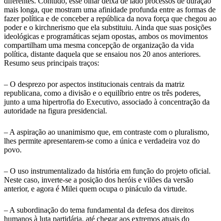
diferentes. Contudo, esse olhar deixa de lado processos de duração
mais longa, que mostram uma afinidade profunda entre as formas de
fazer política e de conceber a república da nova força que chegou ao
poder e o kirchnerismo que ela substituiu. Ainda que suas posições
ideológicas e programáticas sejam opostas, ambos os movimentos
compartilham uma mesma concepção de organização da vida
política, distante daquela que se ensaiou nos 20 anos anteriores.
Resumo seus principais traços:
– O desprezo por aspectos institucionais centrais da matriz
republicana, como a divisão e o equilíbrio entre os três poderes,
junto a uma hipertrofia do Executivo, associado à concentração da
autoridade na figura presidencial.
– A aspiração ao unanimismo que, em contraste com o pluralismo,
lhes permite apresentarem-se como a única e verdadeira voz do
povo.
– O uso instrumentalizado da história em função do projeto oficial.
Neste caso, inverte-se a posição dos heróis e vilões da versão
anterior, e agora é Milei quem ocupa o pináculo da virtude.
– A subordinação do tema fundamental da defesa dos direitos
humanos à luta partidária, até chegar aos extremos atuais do