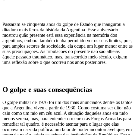
Passaram-se cinquenta anos do golpe de Estado que inaugurou a
ditadura mais feroz da história da Argentina. Esse aniversário
mostrou quão presente está essa experiência na memória dos
argentinos, embora também tenha permitido ver os seus limites, pois,
para amplos setores da sociedade, ela ocupa um lugar menor entre as
suas preocupações. As tribulações do presente não são alheias
àquele passado traumático, mas, transcorrido meio século, exigem
uma reflexão sobre o que ocorreu nos anos posteriores.
O golpe e suas consequências
O golpe militar de 1976 foi um dos mais anunciados dentre os tantos
que a Argentina viveu a partir de 1930. Como costuma ser dito: não
caiu como um raio em céu azul. A situação daqueles anos era tudo
menos serena, mas, para entender o recurso às Forças Armadas para
remediar tal quadro, é necessário atentar para o lugar que elas
ocupavam na vida política: um fator de poder incontornável que, em
nome da nação, erigia-se acima das instituições da República. Era a