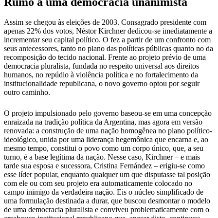
Rumo a uma democracia unanimista
Assim se chegou às eleições de 2003. Consagrado presidente com
apenas 22% dos votos, Néstor Kirchner dedicou-se imediatamente a
incrementar seu capital político. O fez a partir de um confronto com
seus antecessores, tanto no plano das políticas públicas quanto no da
recomposição do tecido nacional. Frente ao projeto prévio de uma
democracia pluralista, fundada no respeito universal aos direitos
humanos, no repúdio à violência política e no fortalecimento da
institucionalidade republicana, o novo governo optou por seguir
outro caminho.
O projeto impulsionado pelo governo baseou-se em uma concepção
enraizada na tradição política da Argentina, mas agora em versão
renovada: a construção de uma nação homogênea no plano político-
ideológico, unida por uma liderança hegemônica que encarna e, ao
mesmo tempo, constitui o povo como um corpo único, que, a seu
turno, é a base legítima da nação. Nesse caso, Kirchner – e mais
tarde sua esposa e sucessora, Cristina Fernández – erigiu-se como
esse líder popular, enquanto qualquer um que disputasse tal posição
com ele ou com seu projeto era automaticamente colocado no
campo inimigo da verdadeira nação. Eis o núcleo simplificado de
uma formulação destinada a durar, que buscou desmontar o modelo
de uma democracia pluralista e conviveu problematicamente com o