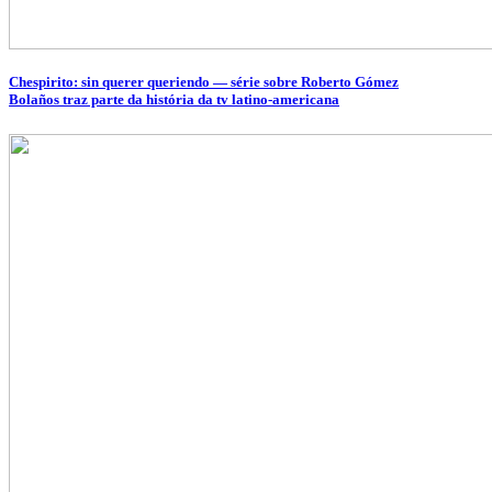
Chespirito: sin querer queriendo — série sobre Roberto Gómez
Bolaños traz parte da história da tv latino-americana