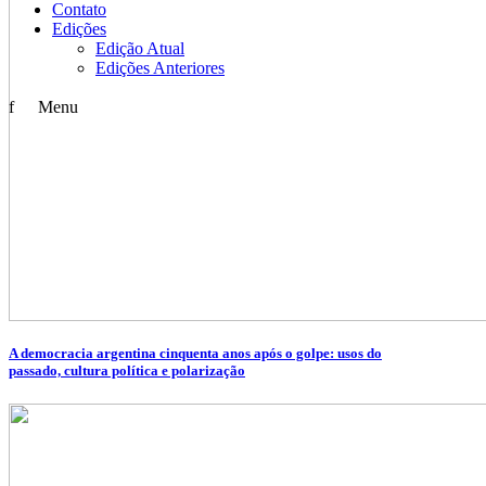
Contato
Edições
Edição Atual
Edições Anteriores
f
Menu
A democracia argentina cinquenta anos após o golpe: usos do
passado, cultura política e polarização