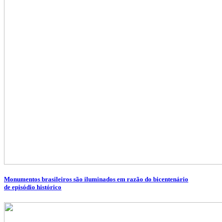
Monumentos brasileiros são iluminados em razão do bicentenário
de episódio histórico